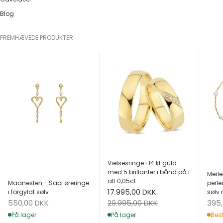
Blog
FREMHÆVEDE PRODUKTER
Vielsesringe i 14 kt guld
med 5 brillanter i bånd på i
Merle
alt 0,05ct
Maanesten - Sabi øreringe
perle
Salgspris
17.995,00 DKK
i forgyldt sølv
sølv 
Salgspris
Salg
Normalpris
550,00 DKK
395
29.995,00 DKK
På lager
Best
På lager