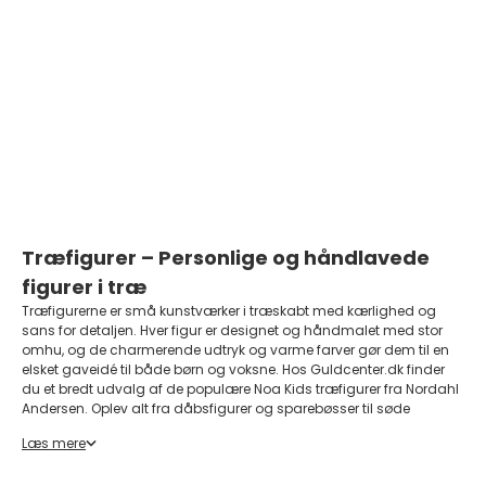
Træfigur - Elefant i FSC
certificeret træ
Salgspris
Normalpris
445,50 DKK
495,00 DKK
På lager
Træfigurer – Personlige og håndlavede
figurer i træ
Træfigurerne er små kunstværker i træskabt med kærlighed og
sans for detaljen. Hver figur er designet og håndmalet med stor
omhu, og de charmerende udtryk og varme farver gør dem til en
elsket gaveidé til både børn og voksne. Hos
Guldcenter.dk
finder
du et bredt udvalg af de populære Noa Kids træfigurer fra
Nordahl
Andersen
. Oplev alt fra dåbsfigurer og sparebøsser til søde
kæledyr og traktorer og biler.
Læs mere
Hvad er Noa Kids figurer?
Noa Kids er et dansk brand, der er kendt for sine søde og