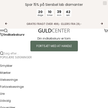
Spar 15% på Siersbøl lab diamanter
20
10
39
42
:
:
:
dage
timer
min
sek
Spring til indhold
GRATIS FRAGT OVER 499,- ELLERS FRA 29,-
Forrige
Næs
Ku
Søg
Guldcenter
Menu
Indkøbskurv
Din indkøbskurv er tom
FORTSÆT MED AT HANDLE
Søg efter...
POPULÆRE SØGNINGER
Smykker
Mærker
Vielsesringe
Forlovelsesringe
Ure
Udsalg
Gaveidéer