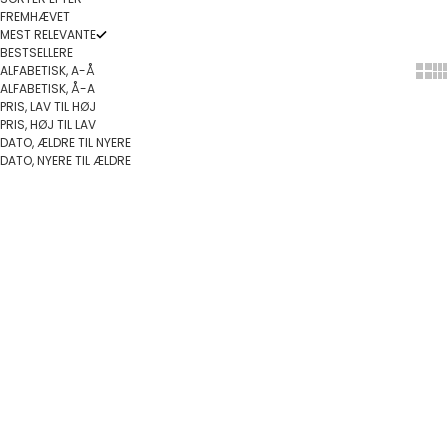
FREMHÆVET
MEST RELEVANTE
BESTSELLERE
ALFABETISK, A-Å
Show
Sh
ALFABETISK, Å-A
PRIS, LAV TIL HØJ
PRIS, HØJ TIL LAV
DATO, ÆLDRE TIL NYERE
DATO, NYERE TIL ÆLDRE
Føj til indkøbskurv
Føj til indkøbskurv
SPAR 10%
SPAR 10%
Træfigur - Flodhest i FSC-
Træfigur - Kaj Og Andrea
certificeret træ