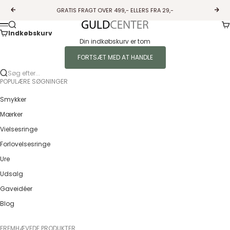
Spring til indhold
GRATIS FRAGT OVER 499,- ELLERS FRA 29,-
Forrige
Næs
Ku
Søg
Guldcenter
Menu
Indkøbskurv
Din indkøbskurv er tom
FORTSÆT MED AT HANDLE
Søg efter...
POPULÆRE SØGNINGER
Smykker
Mærker
Vielsesringe
Forlovelsesringe
Ure
Udsalg
Gaveidéer
Blog
FREMHÆVEDE PRODUKTER