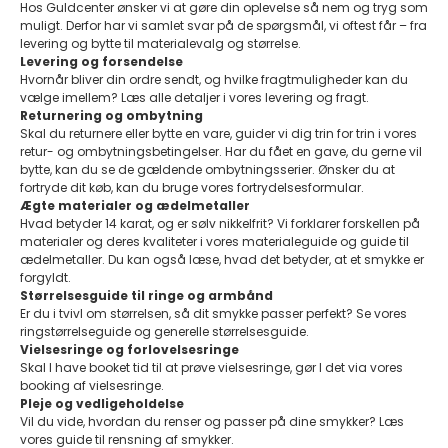
Hos Guldcenter ønsker vi at gøre din oplevelse så nem og tryg som
muligt. Derfor har vi samlet svar på de spørgsmål, vi oftest får – fra
levering og bytte til materialevalg og størrelse.
Levering og forsendelse
Hvornår bliver din ordre sendt, og hvilke fragtmuligheder kan du
vælge imellem?
Læs alle detaljer i vores levering og fragt.
Returnering og ombytning
Skal du returnere eller bytte en vare, guider vi dig trin for trin i vores
retur- og ombytningsbetingelser
. Har du fået en gave, du gerne vil
bytte, kan du se de gældende
ombytningsserier
. Ønsker du at
fortryde dit køb, kan du bruge vores
fortrydelsesformular.
Ægte materialer og ædelmetaller
Hvad betyder 14 karat, og er sølv nikkelfrit? Vi forklarer forskellen på
materialer og deres kvaliteter i vores
materialeguide
og guide til
ædelmetaller. Du kan også læse, hvad det betyder, at et smykke er
forgyldt.
Størrelsesguide til ringe og armbånd
Er du i tvivl om størrelsen, så dit smykke passer perfekt? Se vores
ringstørrelseguide
og generelle
størrelsesguide
.
Vielsesringe og forlovelsesringe
Skal I have booket tid til at prøve vielsesringe, gør I det via vores
booking af vielsesringe
.
Pleje og vedligeholdelse
Vil du vide, hvordan du renser og passer på dine smykker? Læs
vores guide til rensning af smykker.