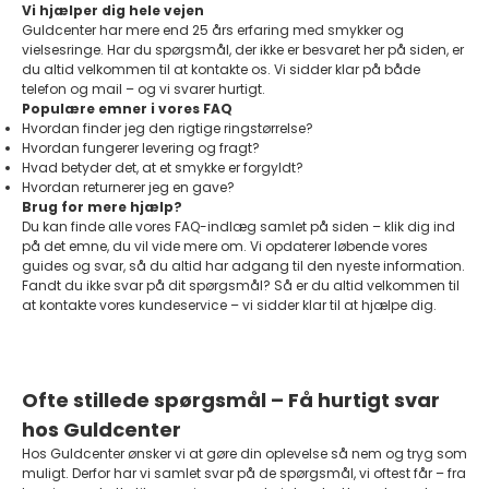
Vi hjælper dig hele vejen
Guldcenter har mere end 25 års erfaring med smykker og
vielsesringe. Har du spørgsmål, der ikke er besvaret her på siden, er
du altid velkommen til at kontakte os. Vi sidder klar på både
telefon og mail – og vi svarer hurtigt.
Populære emner i vores FAQ
Hvordan finder jeg den rigtige ringstørrelse?
Hvordan fungerer levering og fragt?
Hvad betyder det, at et smykke er forgyldt?
Hvordan returnerer jeg en gave?
Brug for mere hjælp?
Du kan finde alle vores FAQ-indlæg samlet på siden – klik dig ind
på det emne, du vil vide mere om. Vi opdaterer løbende vores
guides og svar, så du altid har adgang til den nyeste information.
Fandt du ikke svar på dit spørgsmål? Så er du altid velkommen til
at kontakte vores
kundeservice
– vi sidder klar til at hjælpe dig.
Ofte stillede spørgsmål – Få hurtigt svar
hos Guldcenter
Hos Guldcenter ønsker vi at gøre din oplevelse så nem og tryg som
muligt. Derfor har vi samlet svar på de spørgsmål, vi oftest får – fra