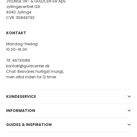
JYLLINGE UR- & GULDCENTER ApS
Jyllingecentret 12A
4040 Jyllinge
CVR: 35849793
KONTAKT
Mandag-fredag
10.00-16.00
Tlf. 46731089
kontakt@guldcenter.dk
Chat: Besvares hurtigst muligt,
men altid inden for 12 timer.
KUNDESERVICE
INFORMATION
GUIDES & INSPIRATION