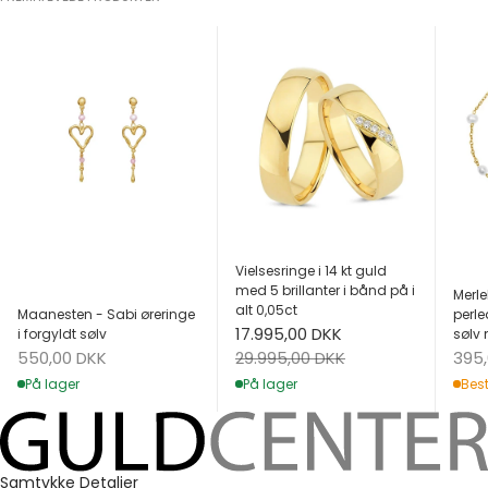
Vielsesringe i 14 kt guld
med 5 brillanter i bånd på i
Merle
alt 0,05ct
Maanesten - Sabi øreringe
perle
Salgspris
17.995,00 DKK
i forgyldt sølv
sølv 
Salgspris
Salg
Normalpris
550,00 DKK
395
29.995,00 DKK
På lager
Best
På lager
Samtykke
Detaljer