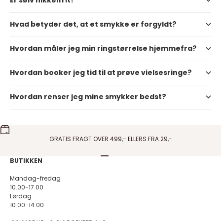
Hvad betyder det, at et smykke er forgyldt?
Hvordan måler jeg min ringstørrelse hjemmefra?
Hvordan booker jeg tid til at prøve vielsesringe?
Hvordan renser jeg mine smykker bedst?
GRATIS FRAGT OVER 499,- ELLERS FRA 29,-
Gå til element 1
Gå til element 2
Gå til element 3
Gå til element 4
BUTIKKEN
Mandag-fredag
10.00-17.00
Lørdag
10.00-14.00