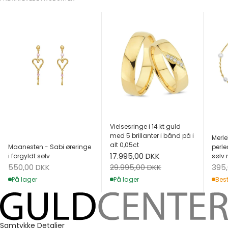
Vielsesringe i 14 kt guld
med 5 brillanter i bånd på i
Merle
alt 0,05ct
Maanesten - Sabi øreringe
perle
Salgspris
17.995,00 DKK
i forgyldt sølv
sølv 
Salgspris
Salg
Normalpris
550,00 DKK
395
29.995,00 DKK
På lager
Best
På lager
Samtykke
Detaljer