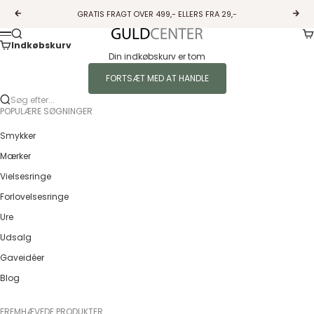
Spring til indhold
GRATIS FRAGT OVER 499,- ELLERS FRA 29,-
Forrige
Næs
Ku
Søg
Guldcenter
Menu
Indkøbskurv
Din indkøbskurv er tom
FORTSÆT MED AT HANDLE
Søg efter...
POPULÆRE SØGNINGER
Smykker
Mærker
Vielsesringe
Forlovelsesringe
Ure
Udsalg
Gaveidéer
Blog
FREMHÆVEDE PRODUKTER