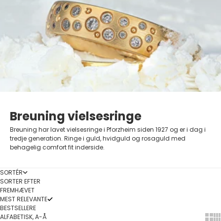
Breuning vielsesringe
Breuning har lavet vielsesringe i Pforzheim siden 1927 og er i dag i
tredje generation. Ringe i guld, hvidguld og rosaguld med
behagelig comfort fit inderside.
SORTÉR
SORTER EFTER
FREMHÆVET
MEST RELEVANTE
BESTSELLERE
ALFABETISK, A-Å
Show
Sh