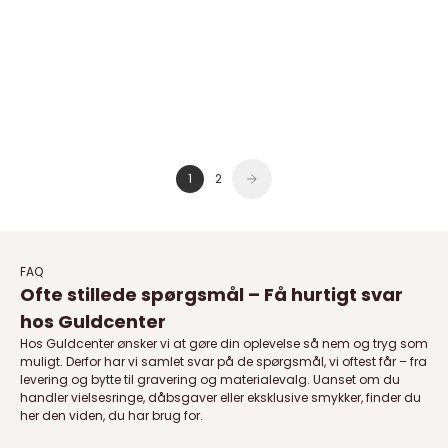
Breuning Vielsesringe i 8-14 kt
hvidguld med en brillant på
guld med en brillant på 0,08 ct
0,08 ct
Salgspris
Salgspris
Fra 14.399,00 DKK
Fra 20.051,50 DKK
Normalpris
Normalpris
16.940,00 DKK
23.590,00 DKK
På lager
På lager
1
2
FAQ
Ofte stillede spørgsmål – Få hurtigt svar
hos Guldcenter
Hos Guldcenter ønsker vi at gøre din oplevelse så nem og tryg som
muligt. Derfor har vi samlet svar på de spørgsmål, vi oftest får – fra
levering og bytte til gravering og materialevalg. Uanset om du
handler vielsesringe, dåbsgaver eller eksklusive smykker, finder du
her den viden, du har brug for.