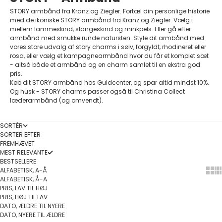
STORY armbånd fra Kranz og Ziegler. Fortæl din personlige historie
med de ikoniske STORY armbånd fra Kranz og Ziegler. Vælg i
mellem lammeskind, slangeskind og minkpels. Eller gå efter
armbånd med smukke runde natursten. Style dit armbånd med
vores store udvalg af story charms i sølv, forgyldt, rhodineret eller
rosa, eller vælg et kampagnearmbånd hvor du får et komplet sæt
- altså både et armbånd og en charm samlet til en ekstra god
pris.
Køb dit STORY armbånd hos Guldcenter, og spar altid mindst 10%.
Og husk - STORY charms passer også til Christina Collect
læderarmbånd (og omvendt).
SORTÉR
SORTER EFTER
FREMHÆVET
MEST RELEVANTE
BESTSELLERE
ALFABETISK, A-Å
Show
Sh
ALFABETISK, Å-A
PRIS, LAV TIL HØJ
PRIS, HØJ TIL LAV
DATO, ÆLDRE TIL NYERE
DATO, NYERE TIL ÆLDRE