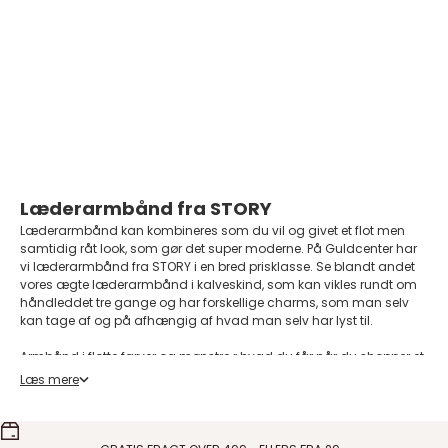
STORY armbånd med brune
perle
Salgspris
Normalpris
597,00 DKK
995,00 DKK
På lager
Læderarmbånd fra STORY
Læderarmbånd kan kombineres som du vil og givet et flot men
samtidig råt look, som gør det super moderne. På Guldcenter har
vi læderarmbånd fra STORY i en bred prisklasse. Se blandt andet
vores ægte læderarmbånd i kalveskind, som kan vikles rundt om
håndleddet tre gange og har forskellige charms, som man selv
kan tage af og på afhængig af hvad man selv har lyst til.
Armbånd i flotte farver og mønstre r hvad du får når du shopper et
læderarmbånd fra STORY. Story læderarmbåndene er 70 cm. i
Læs mere
længden når du modtager det og det kan herefter afkortes til den
længde du synes er behagelig om dit håndled. Vi sender med til
dig så du også her nemt kan afkorte dit armbånd selv.