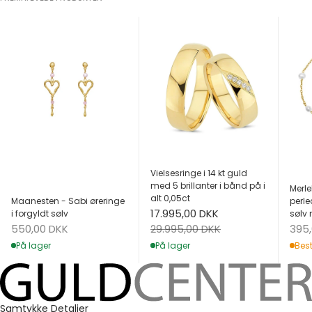
Vielsesringe i 14 kt guld
med 5 brillanter i bånd på i
Merle
alt 0,05ct
Maanesten - Sabi øreringe
perle
Salgspris
17.995,00 DKK
i forgyldt sølv
sølv 
Salgspris
Salg
Normalpris
550,00 DKK
395
29.995,00 DKK
På lager
Best
På lager
Samtykke
Detaljer