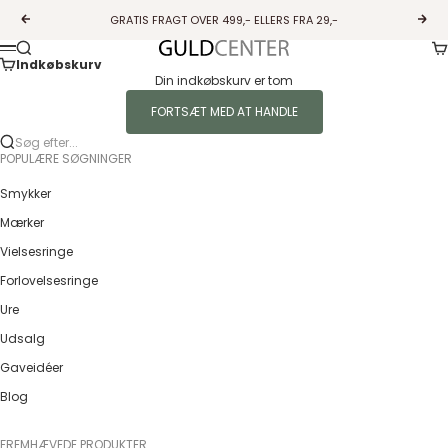
Spring til indhold
GRATIS FRAGT OVER 499,- ELLERS FRA 29,-
Forrige
Næs
Ku
Søg
Guldcenter
Menu
Indkøbskurv
Din indkøbskurv er tom
FORTSÆT MED AT HANDLE
Søg efter...
POPULÆRE SØGNINGER
Smykker
Mærker
Vielsesringe
Forlovelsesringe
Ure
Udsalg
Gaveidéer
Blog
FREMHÆVEDE PRODUKTER