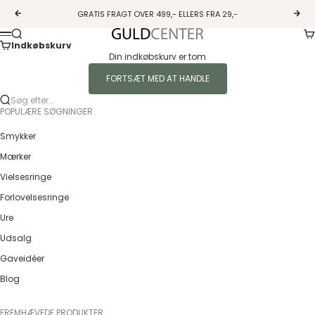
Spring til indhold
GRATIS FRAGT OVER 499,- ELLERS FRA 29,-
Forrige
Næs
Ku
Søg
Guldcenter
Menu
Indkøbskurv
Din indkøbskurv er tom
FORTSÆT MED AT HANDLE
Søg efter...
POPULÆRE SØGNINGER
Smykker
Mærker
Vielsesringe
Forlovelsesringe
Ure
Udsalg
Gaveidéer
Blog
FREMHÆVEDE PRODUKTER