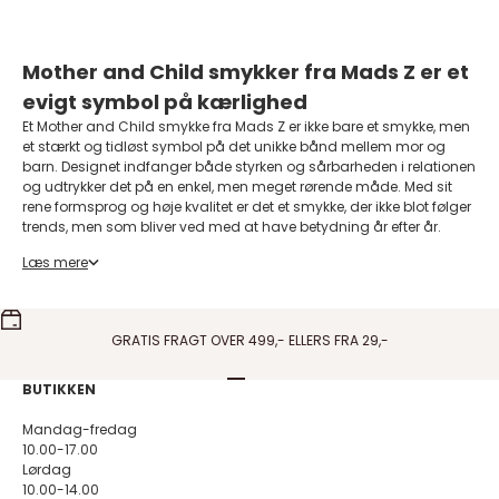
Mother and Child smykker fra Mads Z er et
evigt symbol på kærlighed
Et Mother and Child smykke fra Mads Z er ikke bare et smykke, men
et stærkt og tidløst symbol på det unikke bånd mellem mor og
barn. Designet indfanger både styrken og sårbarheden i relationen
og udtrykker det på en enkel, men meget rørende måde. Med sit
rene formsprog og høje kvalitet er det et smykke, der ikke blot følger
trends, men som bliver ved med at have betydning år efter år.
Hos Guldcenter finder du Mother and Child vedhænget i både sølv
Læs mere
og guld, udført med den præcision og kærlighed til detaljen, som
Mads Z er kendt for. Smykket er oplagt som gave til Mors Dag, til en
nybagt mor, til din egen mor eller bedstemor – eller som en
personlig påmindelse til dig selv om det stærke bånd, der varer
GRATIS FRAGT OVER 499,- ELLERS FRA 29,-
hele livet.
Dansk design i reneste form
Gå til element 1
Gå til element 2
Gå til element 3
Gå til element 4
BUTIKKEN
Mother and Child smykket er skabt i en stil, der forener
skandinavisk minimalisme med klassisk elegance. Det er
Mandag-fredag
kendetegnet ved en næsten dråbeformet silhuet, der hviler smukt
10.00-17.00
på brystbenet. Formen symboliserer omsluttende tryghed, mens
Lørdag
den blankpolerede overflade reflekterer lyset og giver smykket en
10.00-14.00
levende glød.