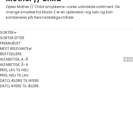
Oplev Mother // Child smykkerne i vores udvidede sortiment. De
mange smykker fra Mads Z er en oplevelse i sig selv og kan
kombineres på flere forskellige måder.
SORTÉR
SORTER EFTER
FREMHÆVET
MEST RELEVANTE
BESTSELLERE
ALFABETISK, A-Å
Show
Sh
ALFABETISK, Å-A
PRIS, LAV TIL HØJ
PRIS, HØJ TIL LAV
DATO, ÆLDRE TIL NYERE
DATO, NYERE TIL ÆLDRE
Føj til indkøbskurv
Føj til indkøbskurv
SPAR 30%