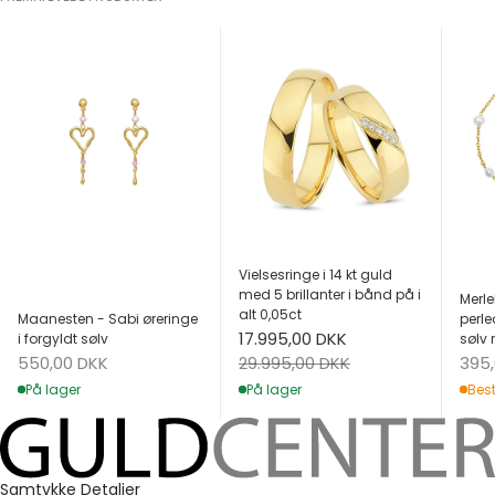
Vielsesringe i 14 kt guld
med 5 brillanter i bånd på i
Merle
alt 0,05ct
Maanesten - Sabi øreringe
perle
Salgspris
17.995,00 DKK
i forgyldt sølv
sølv 
Salgspris
Salg
Normalpris
550,00 DKK
395
29.995,00 DKK
På lager
Best
På lager
Samtykke
Detaljer