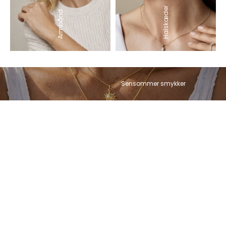
Halskæder
Armbånd
Sensommer smykker
Føj til indkøbskurv
Føj til indkøbskurv
Aqua Dulce - Karla Ball Y-