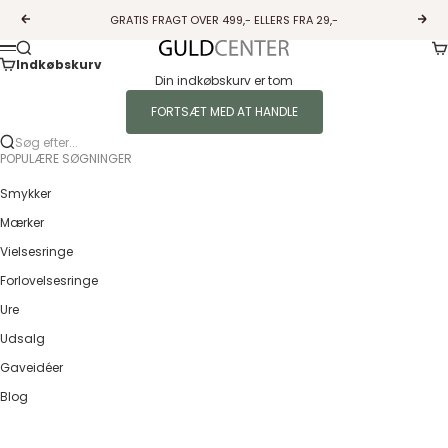
Spring til indhold
GRATIS FRAGT OVER 499,- ELLERS FRA 29,-
Forrige
Næs
Ku
Søg
Guldcenter
Menu
Indkøbskurv
Din indkøbskurv er tom
FORTSÆT MED AT HANDLE
Søg efter...
POPULÆRE SØGNINGER
Smykker
Mærker
Vielsesringe
Forlovelsesringe
Ure
Udsalg
Gaveidéer
Blog