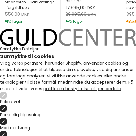
alt 0,05ct
Maanesten - Sabi øreringe
perle
Salgspris
17.995,00 DKK
i forgyldt sølv
sølv 
Salgspris
Salg
Normalpris
550,00 DKK
395
29.995,00 DKK
På lager
Best
På lager
Samtykke
Detaljer
Samtykke til cookies
Vi og vores partnere, herunder Shopify, anvender cookies og
andre teknologier til at tilpasse din oplevelse, vise dig annoncer
og foretage analyser. Vi vil ikke anvende cookies eller andre
teknologier til disse formål, medmindre du accepterer dem. Få
mere at vide i vores
politik om beskyttelse af persondata
.
Påkrævet
Personlig tilpasning
Markedsføring