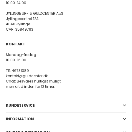
10.00-14.00
JYLLINGE UR- & GULDCENTER ApS
Jyllingecentret 12A
4040 Jyllinge
CVR: 35849793
KONTAKT
Mandag-fredag
10.00-16.00
Tlf. 46731089
kontakt@guldcenter.dk
Chat: Besvares hurtigst muligt,
men altid inden for 12 timer.
KUNDESERVICE
INFORMATION