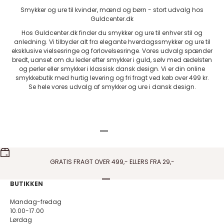
Smykker og ure til kvinder, mænd og børn - stort udvalg hos
Guldcenter.dk
Hos Guldcenter.dk finder du smykker og ure til enhver stil og
anledning. Vi tilbyder alt fra elegante hverdagssmykker og ure til
eksklusive vielsesringe og forlovelsesringe. Vores udvalg spænder
bredt, uanset om du leder efter smykker i guld, sølv med ædelsten
og perler eller smykker i klassisk dansk design. Vi er din online
smykkebutik med hurtig levering og fri fragt ved køb over 499 kr.
Se hele vores udvalg af smykker og ure i dansk design.
Gå til element 1
Gå til element 2
Gå til element 3
Gå til element 4
Gå til element 5
GRATIS FRAGT OVER 499,- ELLERS FRA 29,-
Gå til element 1
Gå til element 2
Gå til element 3
Gå til element 4
BUTIKKEN
Mandag-fredag
10.00-17.00
Lørdag