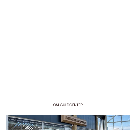
Siersbøl Luxury eksklusive lab-grown
Maanesten alfab
diamantsmykker i 14 kt guld
stil og betydnin
Oplev Siersbøl Luxury – en elegant serie af lab-grown
Maanestens nye 
diamantsmykker i 14 karat guld. Serien byder på
udtryk med elega
klassiske enstens diamant smykker med diamanter i
ikke bare er smu
forskellige carat størrelser, perfekt til båd...
gennem et enkel
OM GULDCENTER