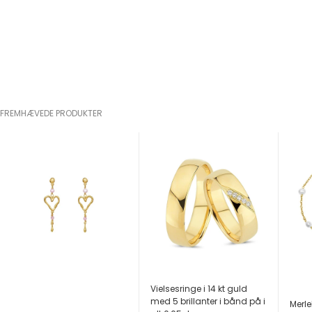
FREMHÆVEDE PRODUKTER
Vielsesringe i 14 kt guld
med 5 brillanter i bånd på i
Merle