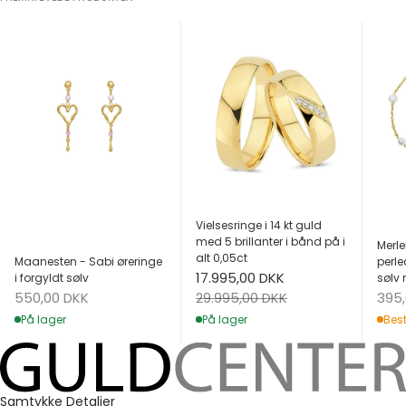
Vielsesringe i 14 kt guld
med 5 brillanter i bånd på i
Merle
alt 0,05ct
Maanesten - Sabi øreringe
perle
Salgspris
17.995,00 DKK
i forgyldt sølv
sølv 
Salgspris
Salg
Normalpris
550,00 DKK
395
29.995,00 DKK
På lager
Best
På lager
Samtykke
Detaljer