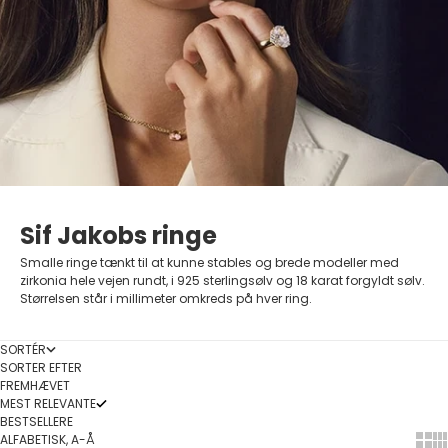
Sif Jakobs ringe
Smalle ringe tænkt til at kunne stables og brede modeller med
zirkonia hele vejen rundt, i 925 sterlingsølv og 18 karat forgyldt sølv.
Størrelsen står i millimeter omkreds på hver ring.
SORTÉR
SORTER EFTER
FREMHÆVET
MEST RELEVANTE
BESTSELLERE
ALFABETISK, A-Å
Show
Sh