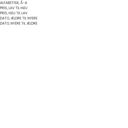
ALFABETISK, Å-A
PRIS, LAV TIL HØJ
PRIS, HØJ TIL LAV
DATO, ÆLDRE TIL NYERE
DATO, NYERE TIL ÆLDRE
Vælg muligheder
Vælg muligheder
Sif Jakobs - Ellera Waves
Sif Jakobs - Belluno ring m.
Pianura ring i forgyldt sølv
klare zirkoner i sølv
Salgspris
Salgspris
949,00 DKK
949,00 DKK
På lager
Bestilles hjem