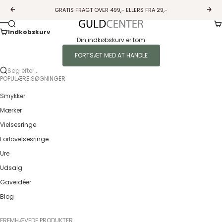
Spring til indhold
GRATIS FRAGT OVER 499,- ELLERS FRA 29,-
Forrige
Næs
Ku
Søg
Guldcenter
Menu
Indkøbskurv
Din indkøbskurv er tom
FORTSÆT MED AT HANDLE
Søg efter...
POPULÆRE SØGNINGER
Smykker
Mærker
Vielsesringe
Forlovelsesringe
Ure
Udsalg
Gaveidéer
Blog
FREMHÆVEDE PRODUKTER