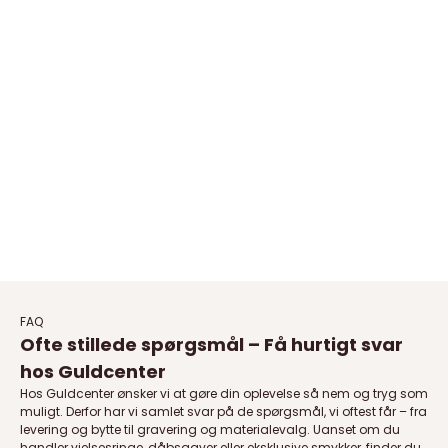
Sif Jakobs - Ellera Ovale ring i
Sif Jakobs - Ellera Ovale ring m.
forgyldt sølv m. zirkoner
klare zirkoner i sølv
Salgspris
Salgspris
899,00 DKK
799,00 DKK
På lager
På lager
FAQ
Ofte stillede spørgsmål – Få hurtigt svar
hos Guldcenter
Hos Guldcenter ønsker vi at gøre din oplevelse så nem og tryg som
muligt. Derfor har vi samlet svar på de spørgsmål, vi oftest får – fra
levering og bytte til gravering og materialevalg. Uanset om du
handler vielsesringe, dåbsgaver eller eksklusive smykker, finder du