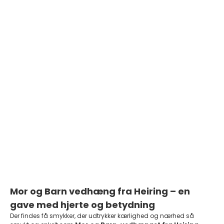
Heiring - Mor og barn
vedhæng i sølv med rubin
uden kæde
Salgspris
Normalpris
1.912,50 DKK
2.125,00 DKK
På lager
Mor og Barn vedhæng fra Heiring – en
gave med hjerte og betydning
Der findes få smykker, der udtrykker kærlighed og nærhed så