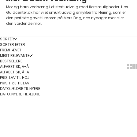
Mor og barn vedhæng i et stort udvalg med flere muligheder. Hos
Guldcenter.dk har vi et smukt udvalg smykker fra Heiring, som er
den perfekte gave til moren på Mors Dag, den nybagte mor eller
den vordende mor.
SORTÉR
SORTER EFTER
FREMHÆVET
MEST RELEVANTE
BESTSELLERE
ALFABETISK, A-Å
Show
Sh
ALFABETISK, Å-A
PRIS, LAV TIL HØJ
PRIS, HØJ TIL LAV
DATO, ÆLDRE TIL NYERE
DATO, NYERE TIL ÆLDRE
Føj til indkøbskurv
Føj til indkøbskurv
SPAR 10%
SPAR 10%