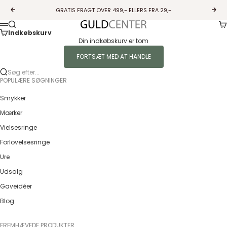
Spring til indhold
GRATIS FRAGT OVER 499,- ELLERS FRA 29,-
Forrige
Næs
Ku
Søg
Guldcenter
Menu
Indkøbskurv
Din indkøbskurv er tom
FORTSÆT MED AT HANDLE
Søg efter...
POPULÆRE SØGNINGER
Smykker
Mærker
Vielsesringe
Forlovelsesringe
Ure
Udsalg
Gaveidéer
Blog
FREMHÆVEDE PRODUKTER