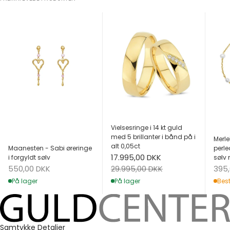
Vielsesringe i 14 kt guld
med 5 brillanter i bånd på i
Merle
alt 0,05ct
Maanesten - Sabi øreringe
perle
Salgspris
17.995,00 DKK
i forgyldt sølv
sølv 
Salgspris
Salg
Normalpris
550,00 DKK
395
29.995,00 DKK
På lager
Best
På lager
Samtykke
Detaljer