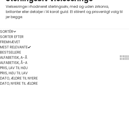
Vielsesringe i rhodineret sterlingsølv, med og uden zirkonia,
brillanter eller detaljer i 14 karat guld. Et stilrent og prisvenligt valg til
jer begge.
SORTÉR
SORTER EFTER
FREMHÆVET
MEST RELEVANTE
BESTSELLERE
ALFABETISK, A-Å
Show
Sh
ALFABETISK, Å-A
PRIS, LAV TIL HØJ
PRIS, HØJ TIL LAV
DATO, ÆLDRE TIL NYERE
DATO, NYERE TIL ÆLDRE
Føj til indkøbskurv
Vælg muligheder
SPAR 15%
PÅ TILBUD