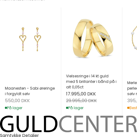
Vielsesringe i 14 kt guld
med 5 brillanter i bånd på i
Merle
alt 0,05ct
Maanesten - Sabi øreringe
perle
Salgspris
17.995,00 DKK
i forgyldt sølv
sølv 
Salgspris
Salg
Normalpris
550,00 DKK
395
29.995,00 DKK
På lager
Best
På lager
Samtykke
Detaljer