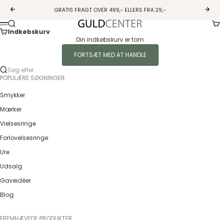
Spring til indhold
GRATIS FRAGT OVER 499,- ELLERS FRA 29,-
Forrige
Næs
Ku
Søg
Guldcenter
Menu
Indkøbskurv
Din indkøbskurv er tom
FORTSÆT MED AT HANDLE
Søg efter...
POPULÆRE SØGNINGER
Smykker
Mærker
Vielsesringe
Forlovelsesringe
Ure
Udsalg
Gaveidéer
Blog
FREMHÆVEDE PRODUKTER