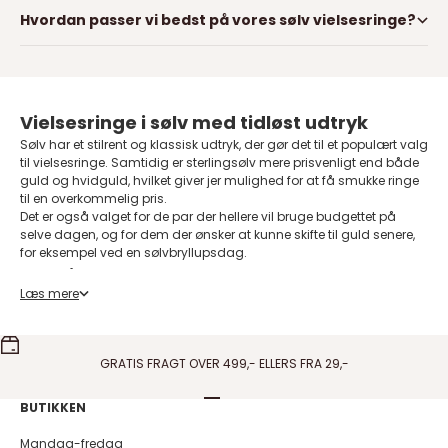
Hvordan passer vi bedst på vores sølv vielsesringe?
Vielsesringe i sølv med tidløst udtryk
Sølv har et stilrent og klassisk udtryk, der gør det til et populært valg
til vielsesringe. Samtidig er sterlingsølv mere prisvenligt end både
guld og hvidguld, hvilket giver jer mulighed for at få smukke ringe
til en overkommelig pris.
Det er også valget for de par der hellere vil bruge budgettet på
selve dagen, og for dem der ønsker at kunne skifte til guld senere,
for eksempel ved en sølvbryllupsdag.
Rhodineret sølv, hvad betyder det
Læs mere
Størstedelen af vores sølvringe er rhodinerede, og det er værd at
vide hvad det dækker over. Rhodinering er et tyndt lag rhodium
lagt oven på sølvet. Rhodium er et hvidt ædelmetal fra
platinfamilien, og det er hårdere end sølv.
GRATIS FRAGT OVER 499,- ELLERS FRA 29,-
Den praktiske forskel er, at en rhodineret ring ikke bliver mat og
gullig på samme måde som ubehandlet sølv. Den holder sig
blank længere, og I slipper for at pudse den lige så tit.
Gå til element 1
Gå til element 2
Gå til element 3
Gå til element 4
BUTIKKEN
Til gengæld er rhodineringen en overflade, og på en ring der bæres
hver dag slides den med tiden. Når det sker, er der stadig ægte
Mandag-fredag