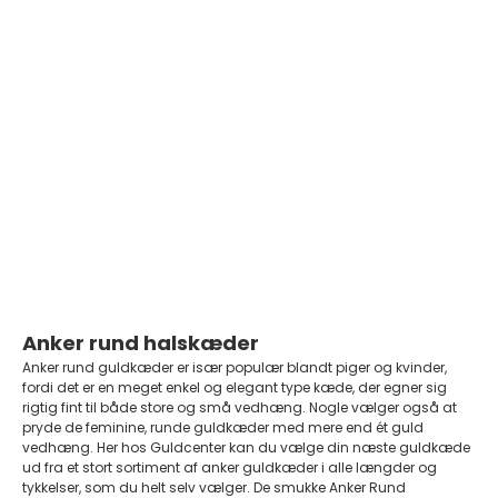
Anker Rund - Armbånd i 14 kt.
guld
Salgspris
Fra 2.180,00 DKK
På lager
Anker rund halskæder
Anker rund guldkæder er især populær blandt piger og kvinder,
fordi det er en meget enkel og elegant type kæde, der egner sig
rigtig fint til både store og små vedhæng. Nogle vælger også at
pryde de feminine, runde guldkæder med mere end ét guld
vedhæng. Her hos Guldcenter kan du vælge din næste guldkæde
ud fra et stort sortiment af anker guldkæder i alle længder og
tykkelser, som du helt selv vælger. De smukke Anker Rund