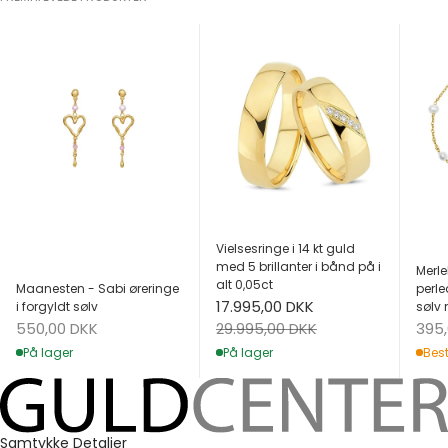
Vielsesringe i 14 kt guld
med 5 brillanter i bånd på i
Merle
alt 0,05ct
Maanesten - Sabi øreringe
perle
Salgspris
17.995,00 DKK
i forgyldt sølv
sølv 
Salgspris
Salg
Normalpris
550,00 DKK
395
29.995,00 DKK
På lager
Best
På lager
Samtykke
Detaljer