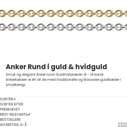
Anker Rund i guld & hvidguld
Smuk og elegant Anker rund Guldhalskæde i 8 - 14 karat.
Ankerkæden er én af de mest traditionelle og klassiske guldkæder i
smykkeregi.
SORTÉR
SORTER EFTER
FREMHÆVET
MEST RELEVANTE
BESTSELLERE
ALFABETISK, A-Å
Show
Sh