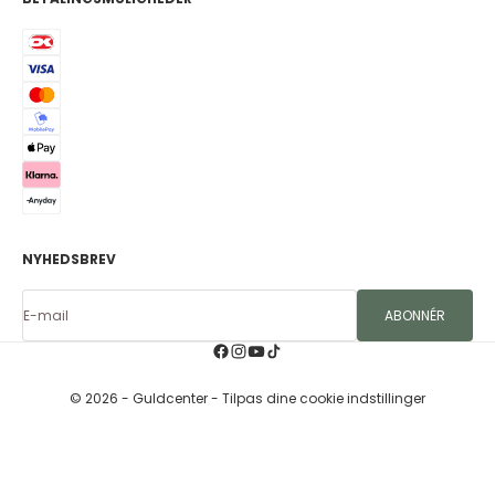
ringe til vores kundeservice på telefon 46731089 eller skrive på mail:
kontakt@guldcenter.dk, så vil vi gøre vores bedste for at hjælpe dig
videre.
Husk også, at du sparer altid mindst 15% på alle Anker rund guld
og hvidguldshalskæder. Anker rund guldkæden kan både bæres
alene alene, eller bruges sammen med andre fine kæder for et
mere personligt look.
NYHEDSBREV
E-mail
ABONNÉR
© 2026 - Guldcenter
- Tilpas dine cookie indstillinger