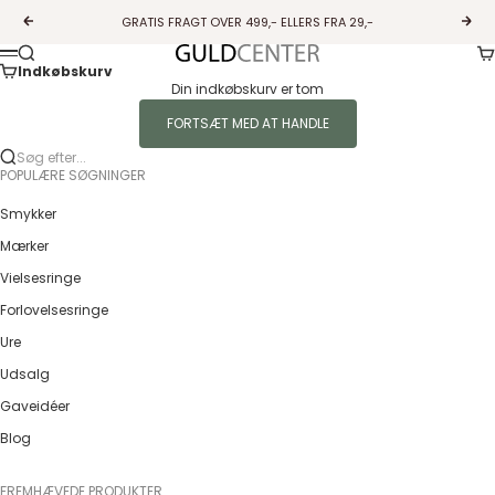
Spring til indhold
GRATIS FRAGT OVER 499,- ELLERS FRA 29,-
Forrige
Næs
Ku
Søg
Guldcenter
Menu
Indkøbskurv
Din indkøbskurv er tom
FORTSÆT MED AT HANDLE
Søg efter...
POPULÆRE SØGNINGER
Smykker
Mærker
Vielsesringe
Forlovelsesringe
Ure
Udsalg
Gaveidéer
Blog
FREMHÆVEDE PRODUKTER