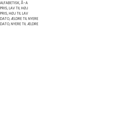
ALFABETISK, Å-A
PRIS, LAV TIL HØJ
PRIS, HØJ TIL LAV
DATO, ÆLDRE TIL NYERE
DATO, NYERE TIL ÆLDRE
Vælg muligheder
Vælg muligheder
PÅ TILBUD
Anker Rund - Halskæder i 14 kt.
hvidguld
Anker Rund - Halskæder i 8 kt.
Salgspris
Fra 3.647,00 DKK
guld
Salgspris
Normalpris
Fra 1.590,00 DKK
4.290,00 DKK
På lager
På lager