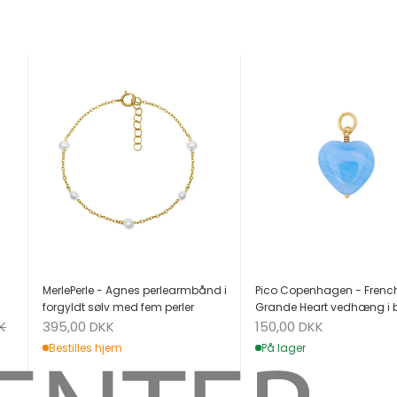
MerlePerle - Agnes perlearmbånd i
Pico Copenhagen - Frenc
forgyldt sølv med fem perler
Grande Heart vedhæng i 
Salgspris
Salgspris
K
395,00 DKK
150,00 DKK
Bestilles hjem
På lager