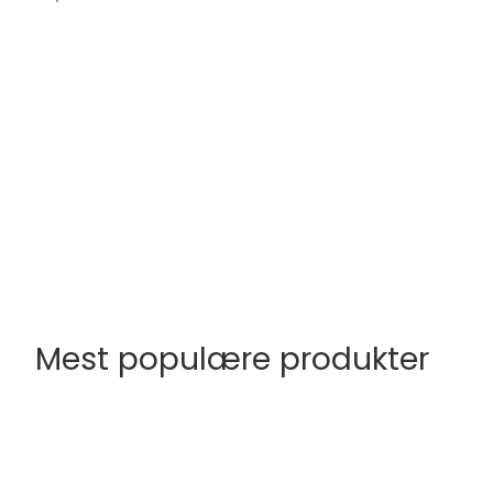
Mest populære produkter
FØJ TIL INDKØBSKURV
FØJ TIL INDKØBS