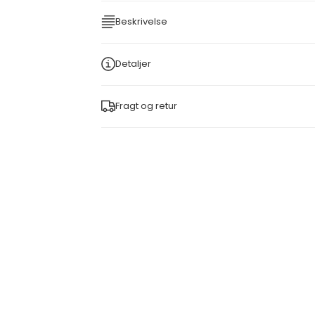
Beskrivelse
Detaljer
Fragt og retur
KURV
FØJ TIL INDKØBSKURV
FØJ