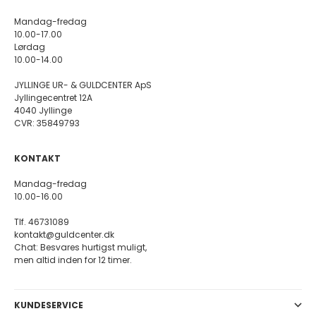
Mandag-fredag
10.00-17.00
Lørdag
10.00-14.00
JYLLINGE UR- & GULDCENTER ApS
Jyllingecentret 12A
4040 Jyllinge
CVR: 35849793
KONTAKT
Mandag-fredag
10.00-16.00
Tlf. 46731089
kontakt@guldcenter.dk
Chat: Besvares hurtigst muligt,
men altid inden for 12 timer.
KUNDESERVICE