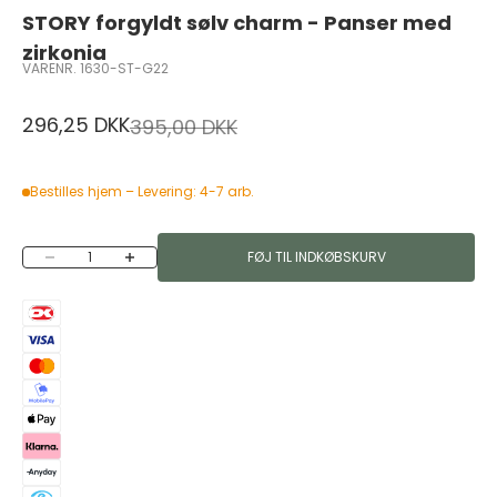
STORY forgyldt sølv charm - Panser med
zirkonia
VARENR. 1630-ST-G22
Salgspris
296,25 DKK
Normalpris
395,00 DKK
Bestilles hjem – Levering: 4-7 arb.
Sænk antal
Øg antal
FØJ TIL INDKØBSKURV