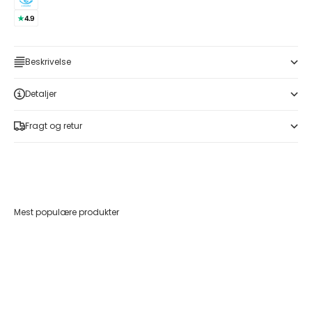
Beskrivelse
Detaljer
Fragt og retur
Mest populære produkter
Føj til indkøbskurv
Føj til indkøbskurv