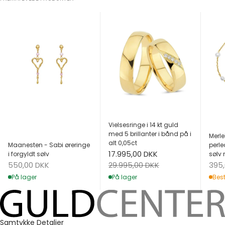
Vielsesringe i 14 kt guld
med 5 brillanter i bånd på i
Merle
alt 0,05ct
Maanesten - Sabi øreringe
perle
Salgspris
17.995,00 DKK
i forgyldt sølv
sølv 
Salgspris
Salg
Normalpris
550,00 DKK
395
29.995,00 DKK
På lager
Best
På lager
Samtykke
Detaljer