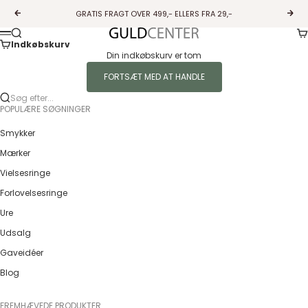
Spring til indhold
GRATIS FRAGT OVER 499,- ELLERS FRA 29,-
Forrige
Næs
Ku
Søg
Guldcenter
Menu
Indkøbskurv
Din indkøbskurv er tom
FORTSÆT MED AT HANDLE
Søg efter...
POPULÆRE SØGNINGER
Smykker
Mærker
Vielsesringe
Forlovelsesringe
Ure
Udsalg
Gaveidéer
Blog
FREMHÆVEDE PRODUKTER