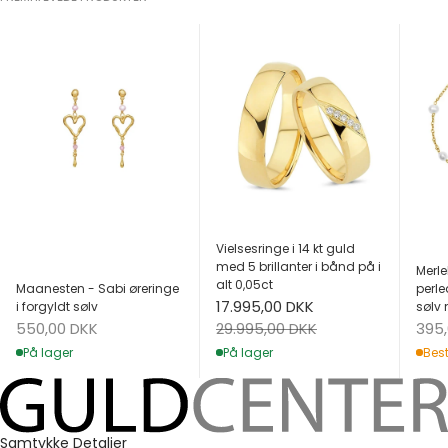
Vielsesringe i 14 kt guld
med 5 brillanter i bånd på i
Merle
alt 0,05ct
Maanesten - Sabi øreringe
perle
Salgspris
17.995,00 DKK
i forgyldt sølv
sølv 
Salgspris
Salg
Normalpris
550,00 DKK
395
29.995,00 DKK
På lager
Best
På lager
Samtykke
Detaljer