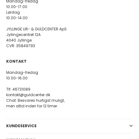
Mandag-fredag
10.00-17.00
Lørdag
10.00-14.00
JYLLINGE UR- & GULDCENTER ApS
Jyllingecentret 12A
4040 Jyllinge
CVR: 35849793
KONTAKT
Mandag-fredag
10.00-16.00
Tlf. 46731089
kontakt@guldcenter.dk
Chat: Besvares hurtigst muligt,
men altid inden for 12 timer.
KUNDESERVICE