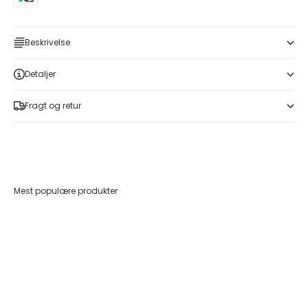
Beskrivelse
Detaljer
Fragt og retur
Mest populære produkter
Føj til indkøbskurv
Føj til indkøbskurv