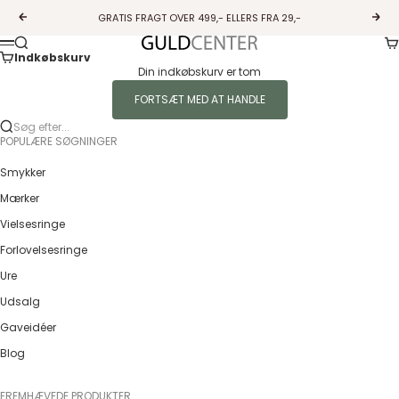
Spring til indhold
GRATIS FRAGT OVER 499,- ELLERS FRA 29,-
Forrige
Næs
Ku
Søg
Guldcenter
Menu
Indkøbskurv
Din indkøbskurv er tom
FORTSÆT MED AT HANDLE
Søg efter...
POPULÆRE SØGNINGER
Smykker
Mærker
Vielsesringe
Forlovelsesringe
Ure
Udsalg
Gaveidéer
Blog
FREMHÆVEDE PRODUKTER