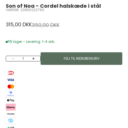
Son of Noa - Cordel halskæde i stål
VARENR. 20890222760
Salgspris
315,00 DKK
Normalpris
350,00 DKK
På lager – Levering: 1-4 arb.
Sænk antal
Øg antal
FØJ TIL INDKØBSKURV