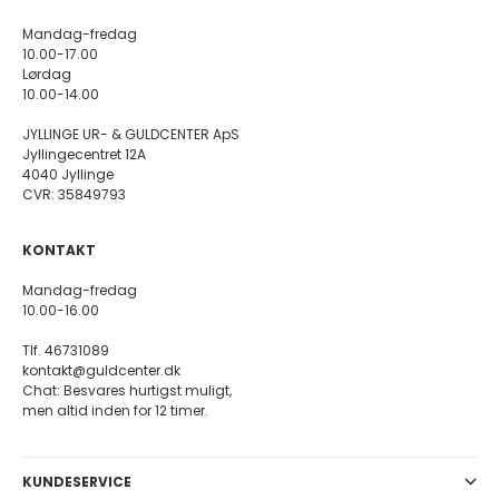
Mandag-fredag
10.00-17.00
Lørdag
10.00-14.00
JYLLINGE UR- & GULDCENTER ApS
Jyllingecentret 12A
4040 Jyllinge
CVR: 35849793
KONTAKT
Mandag-fredag
10.00-16.00
Tlf. 46731089
kontakt@guldcenter.dk
Chat: Besvares hurtigst muligt,
men altid inden for 12 timer.
KUNDESERVICE