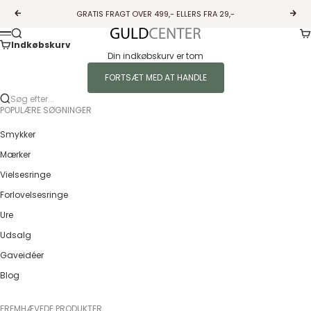
Spring til indhold
GRATIS FRAGT OVER 499,- ELLERS FRA 29,-
Forrige
Næs
Ku
Søg
Guldcenter
Menu
Indkøbskurv
Din indkøbskurv er tom
FORTSÆT MED AT HANDLE
Søg efter...
POPULÆRE SØGNINGER
Smykker
Mærker
Vielsesringe
Forlovelsesringe
Ure
Udsalg
Gaveidéer
Blog
FREMHÆVEDE PRODUKTER