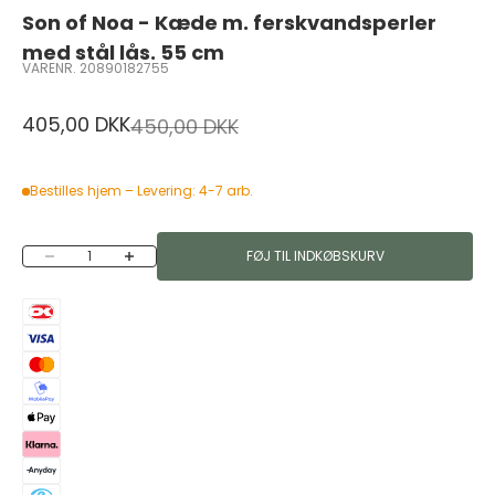
Son of Noa - Kæde m. ferskvandsperler
med stål lås. 55 cm
VARENR. 20890182755
Salgspris
405,00 DKK
Normalpris
450,00 DKK
Bestilles hjem – Levering: 4-7 arb.
Sænk antal
Øg antal
FØJ TIL INDKØBSKURV