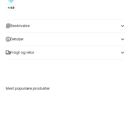
Beskrivelse
Detaljer
Fragt og retur
Mest populære produkter
Føj til indkøbskurv
Føj til indkøbskurv