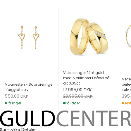
Vielsesringe i 14 kt guld
med 5 brillanter i bånd på i
Merle
alt 0,05ct
Maanesten - Sabi øreringe
perle
Salgspris
17.995,00 DKK
i forgyldt sølv
sølv 
Salgspris
Salg
Normalpris
550,00 DKK
395
29.995,00 DKK
På lager
Best
På lager
Samtykke
Detaljer