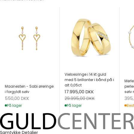
Vielsesringe i 14 kt guld
med 5 brillanter i bånd på i
Merle
alt 0,05ct
Maanesten - Sabi øreringe
perle
Salgspris
17.995,00 DKK
i forgyldt sølv
sølv 
Salgspris
Salg
Normalpris
550,00 DKK
395
29.995,00 DKK
På lager
Best
På lager
Samtykke
Detaljer