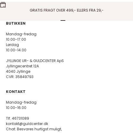
GRATIS FRAGT OVER 499,- ELLERS FRA 29,-
Gå til element 1
Gå til element 2
Gå til element 3
Gå til element 4
BUTIKKEN
Mandag-fredag
10.00-17.00
Lørdag
10.00-14.00
JYLLINGE UR- & GULDCENTER ApS
Jyllingecentret 12A
4040 Jyllinge
CVR: 35849793
KONTAKT
Mandag-fredag
10.00-16.00
Tlf. 46731089
kontakt@guldcenter.dk
Chat: Besvares hurtigst muligt,