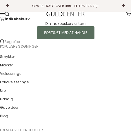
Spring til indhold
GRATIS FRAGT OVER 499,- ELLERS FRA 29,-
Forrige
Næs
Ku
Søg
Guldcenter
Menu
Indkøbskurv
Din indkøbskurv er tom
FORTSÆT MED AT HANDLE
Søg efter...
POPULÆRE SØGNINGER
Smykker
Mærker
Vielsesringe
Forlovelsesringe
Ure
Udsalg
Gaveidéer
Blog
FREMHÆVEDE PRODUKTER