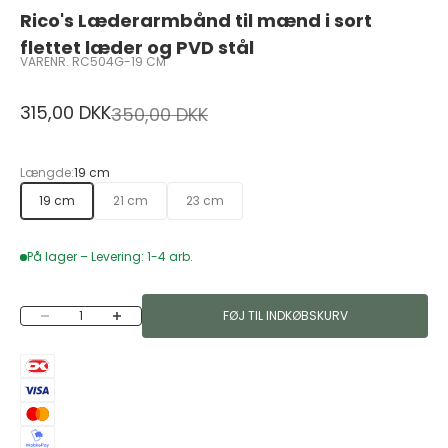
Rico's Læderarmbånd til mænd i sort
flettet læder og PVD stål
VARENR. RC504G-19 CM
Salgspris
315,00 DKK
Normalpris
350,00 DKK
Længde:
19 cm
19 cm
21 cm
23 cm
På lager – Levering: 1-4 arb.
Sænk antal
Øg antal
FØJ TIL INDKØBSKURV