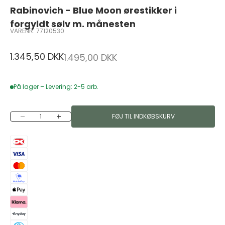
Rabinovich - Blue Moon ørestikker i
forgyldt sølv m. månesten
VARENR. 77120530
Salgspris
1.345,50 DKK
Normalpris
1.495,00 DKK
På lager – Levering: 2-5 arb.
Sænk antal
Øg antal
FØJ TIL INDKØBSKURV