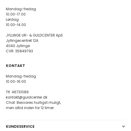
Mandag-fredag
10.00-17.00
Lørdag
10.00-14.00
JYLLINGE UR- & GULDCENTER ApS
Jyllingecentret 12A
4040 Jyllinge
CVR: 35849793
KONTAKT
Mandag-fredag
10.00-16.00
Tlf. 46731089
kontakt@guldcenter.dk
Chat: Besvares hurtigst muligt,
men altid inden for 12 timer.
KUNDESERVICE