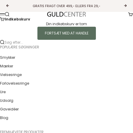
Spring til indhold
GRATIS FRAGT OVER 499,- ELLERS FRA 29,-
Forrige
Næs
Ku
Søg
Guldcenter
Menu
Indkøbskurv
Din indkøbskurv er tom
FORTSÆT MED AT HANDLE
Søg efter...
POPULÆRE SØGNINGER
Smykker
Mærker
Vielsesringe
Forlovelsesringe
Ure
Udsalg
Gaveidéer
Blog
FREMHÆVEDE PRODUKTER