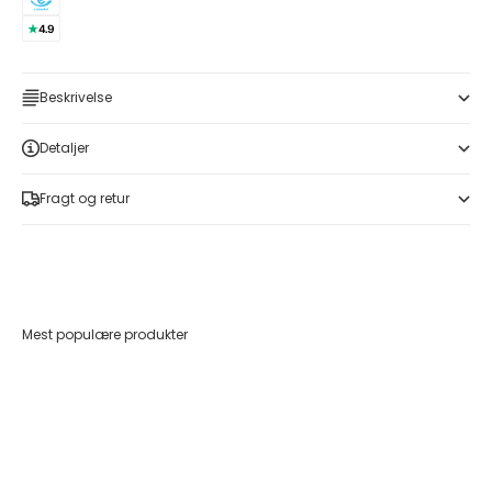
Beskrivelse
Detaljer
Fragt og retur
Mest populære produkter
Føj til indkøbskurv
Føj til indkøbskurv