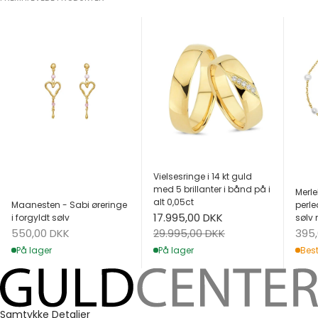
Vielsesringe i 14 kt guld
med 5 brillanter i bånd på i
Merle
alt 0,05ct
Maanesten - Sabi øreringe
perle
Salgspris
17.995,00 DKK
i forgyldt sølv
sølv 
Salgspris
Salg
Normalpris
550,00 DKK
395
29.995,00 DKK
På lager
Best
På lager
Samtykke
Detaljer