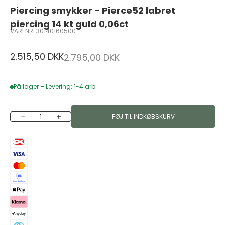
Piercing smykker - Pierce52 labret
piercing 14 kt guld 0,06ct
VARENR. 30140160500
Salgspris
2.515,50 DKK
Normalpris
2.795,00 DKK
På lager – Levering: 1-4 arb.
Sænk antal
Øg antal
FØJ TIL INDKØBSKURV