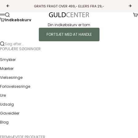
Spring til indhold
GRATIS FRAGT OVER 499,- ELLERS FRA 29,-
Forrige
Næs
Ku
Søg
Guldcenter
Menu
Indkøbskurv
Din indkøbskurv er tom
FORTSÆT MED AT HANDLE
Søg efter...
POPULÆRE SØGNINGER
Smykker
Mærker
Vielsesringe
Forlovelsesringe
Ure
Udsalg
Gaveidéer
Blog
FREMHÆVEDE PRODUKTER