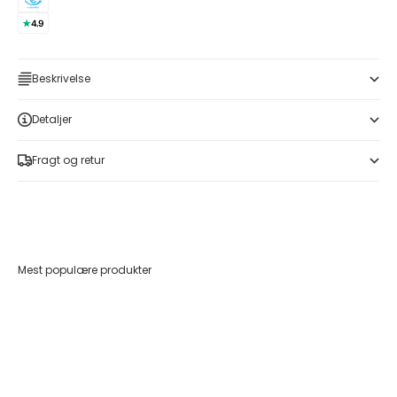
Beskrivelse
Detaljer
Fragt og retur
Mest populære produkter
Føj til indkøbskurv
Føj til indkøbskurv