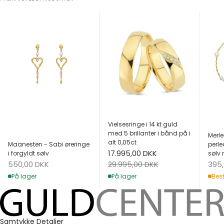
Vielsesringe i 14 kt guld
med 5 brillanter i bånd på i
Merle
alt 0,05ct
Maanesten - Sabi øreringe
perle
Salgspris
17.995,00 DKK
i forgyldt sølv
sølv 
Salgspris
Salg
Normalpris
550,00 DKK
395
29.995,00 DKK
På lager
Best
På lager
Samtykke
Detaljer