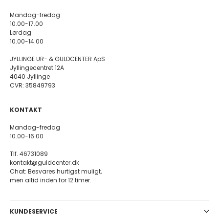
Mandag-fredag
10.00-17.00
Lørdag
10.00-14.00
JYLLINGE UR- & GULDCENTER ApS
Jyllingecentret 12A
4040 Jyllinge
CVR: 35849793
KONTAKT
Mandag-fredag
10.00-16.00
Tlf. 46731089
kontakt@guldcenter.dk
Chat: Besvares hurtigst muligt,
men altid inden for 12 timer.
KUNDESERVICE