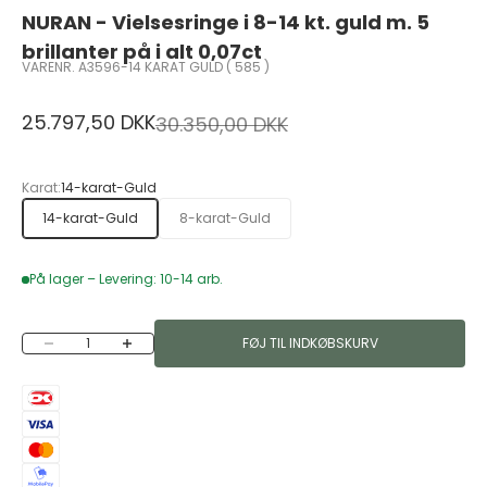
NURAN - Vielsesringe i 8-14 kt. guld m. 5
brillanter på i alt 0,07ct
VARENR. A3596-14 KARAT GULD ( 585 )
Salgspris
25.797,50 DKK
Normalpris
30.350,00 DKK
Karat:
14-karat-Guld
14-karat-Guld
8-karat-Guld
På lager – Levering: 10-14 arb.
Sænk antal
Øg antal
FØJ TIL INDKØBSKURV