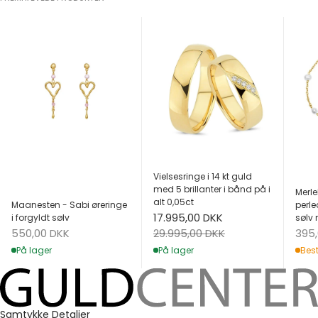
Vielsesringe i 14 kt guld
med 5 brillanter i bånd på i
Merle
alt 0,05ct
Maanesten - Sabi øreringe
perle
Salgspris
17.995,00 DKK
i forgyldt sølv
sølv 
Salgspris
Salg
Normalpris
550,00 DKK
395
29.995,00 DKK
På lager
Best
På lager
Samtykke
Detaljer