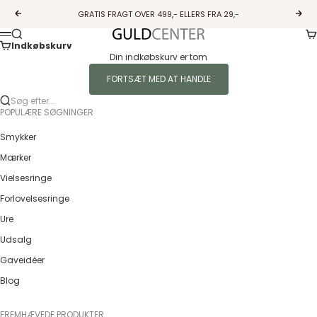
Spring til indhold
GRATIS FRAGT OVER 499,- ELLERS FRA 29,-
Forrige
Næs
Ku
Søg
Guldcenter
Menu
Indkøbskurv
Din indkøbskurv er tom
FORTSÆT MED AT HANDLE
Søg efter...
POPULÆRE SØGNINGER
Smykker
Mærker
Vielsesringe
Forlovelsesringe
Ure
Udsalg
Gaveidéer
Blog
FREMHÆVEDE PRODUKTER