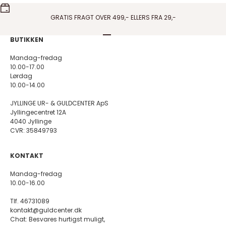
GRATIS FRAGT OVER 499,- ELLERS FRA 29,-
Gå til element 1
Gå til element 2
Gå til element 3
Gå til element 4
BUTIKKEN
Mandag-fredag
10.00-17.00
Lørdag
10.00-14.00
JYLLINGE UR- & GULDCENTER ApS
Jyllingecentret 12A
4040 Jyllinge
CVR: 35849793
KONTAKT
Mandag-fredag
10.00-16.00
Tlf. 46731089
kontakt@guldcenter.dk
Chat: Besvares hurtigst muligt,