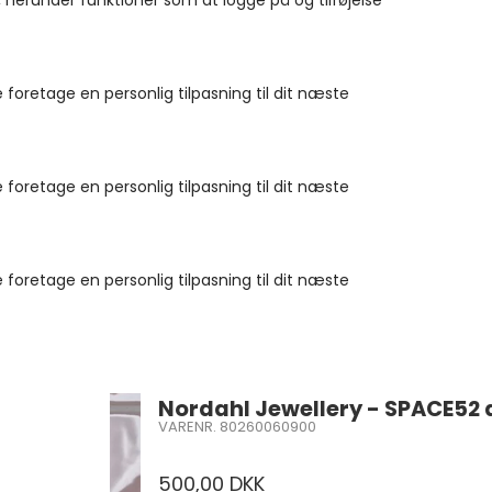
 herunder funktioner som at logge på og tilføjelse
 foretage en personlig tilpasning til dit næste
 foretage en personlig tilpasning til dit næste
 foretage en personlig tilpasning til dit næste
Nordahl Jewellery - SPACE52 
VARENR. 80260060900
Salgspris
500,00 DKK