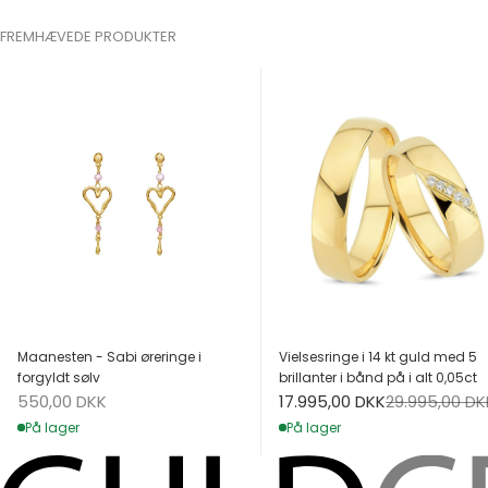
FREMHÆVEDE PRODUKTER
Maanesten - Sabi øreringe i
Vielsesringe i 14 kt guld med 5
forgyldt sølv
brillanter i bånd på i alt 0,05ct
Salgspris
Salgspris
Normalpris
550,00 DKK
17.995,00 DKK
29.995,00 DK
På lager
På lager