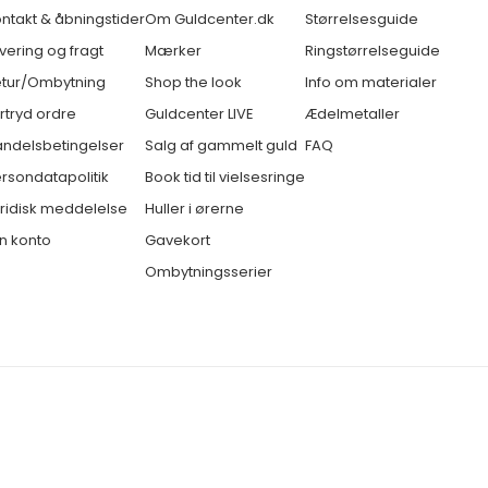
ntakt & åbningstider
Om Guldcenter.dk
Størrelsesguide
vering og fragt
Mærker
Ringstørrelseguide
tur/Ombytning
Shop the look
Info om materialer
rtryd ordre
Guldcenter LIVE
Ædelmetaller
ndelsbetingelser
Salg af gammelt guld
FAQ
rsondatapolitik
Book tid til vielsesringe
ridisk meddelelse
Huller i ørerne
n konto
Gavekort
Ombytningsserier