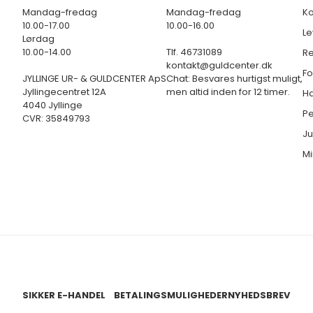
Mandag-fredag
Mandag-fredag
Ko
10.00-17.00
10.00-16.00
Le
Lørdag
10.00-14.00
Tlf. 46731089
Re
kontakt@guldcenter.dk
Fo
JYLLINGE UR- & GULDCENTER ApS
Chat: Besvares hurtigst muligt,
Jyllingecentret 12A
men altid inden for 12 timer.
Ha
4040 Jyllinge
Pe
CVR: 35849793
Ju
Mi
SIKKER E-HANDEL
BETALINGSMULIGHEDER
NYHEDSBREV