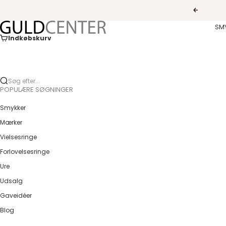
Spring til indhold
Forrige
Guldcenter
SM
Indkøbskurv
Søg efter...
POPULÆRE SØGNINGER
Smykker
Mærker
Vielsesringe
Forlovelsesringe
Ure
Udsalg
Gaveidéer
Blog