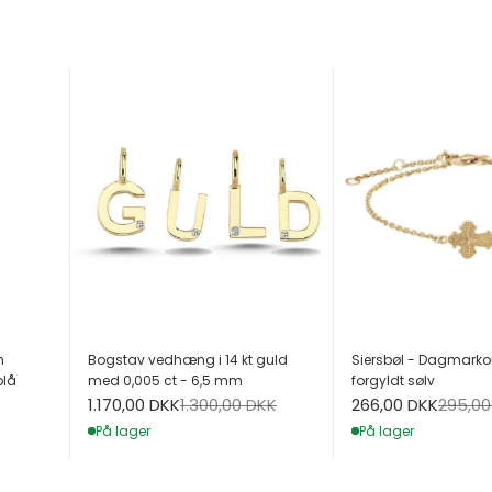
h
Bogstav vedhæng i 14 kt guld
Siersbøl - Dagmarko
blå
med 0,005 ct - 6,5 mm
forgyldt sølv
Salgspris
Normalpris
Salgspris
Normal
1.170,00 DKK
1.300,00 DKK
266,00 DKK
295,00
På lager
På lager