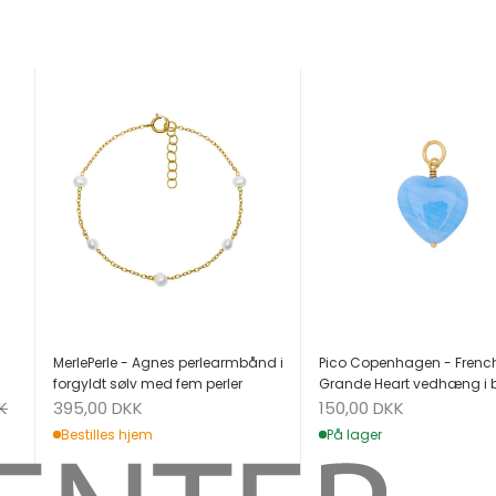
MerlePerle - Agnes perlearmbånd i
Pico Copenhagen - Frenc
forgyldt sølv med fem perler
Grande Heart vedhæng i 
Salgspris
Salgspris
K
395,00 DKK
150,00 DKK
Bestilles hjem
På lager