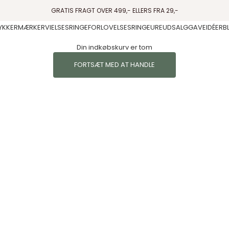
GRATIS FRAGT OVER 499,- ELLERS FRA 29,-
YKKER
MÆRKER
VIELSESRINGE
FORLOVELSESRINGE
URE
UDSALG
GAVEIDÉER
B
Din indkøbskurv er tom
FORTSÆT MED AT HANDLE