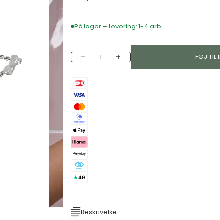
På lager – Levering: 1-4 arb.
Sænk antal
Øg antal
FØJ TIL
Beskrivelse