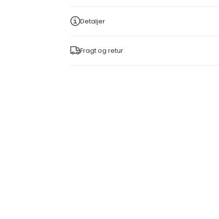
Detaljer
Fragt og retur
KURV
FØJ TIL INDKØBSKURV
FØJ