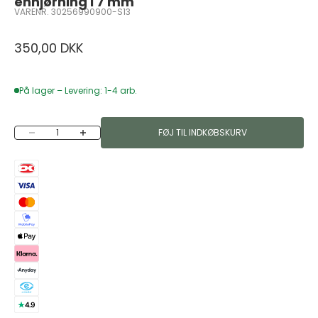
enhjørning i 7 mm
VARENR. 30256990900-S13
Salgspris
350,00 DKK
På lager – Levering: 1-4 arb.
Sænk antal
Øg antal
FØJ TIL INDKØBSKURV