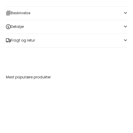
Beskrivelse
Detaljer
Fragt og retur
Mest populære produkter
Føj til indkøbskurv
Føj til indkøbskurv