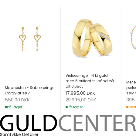
Vielsesringe i 14 kt guld
med 5 brillanter i bånd på i
Merle
alt 0,05ct
Maanesten - Sabi øreringe
perle
Salgspris
17.995,00 DKK
i forgyldt sølv
sølv 
Salgspris
Salg
Normalpris
550,00 DKK
395
29.995,00 DKK
På lager
Best
På lager
Samtykke
Detaljer