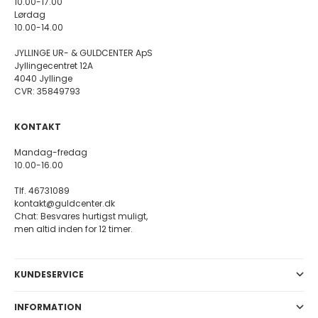
10.00-17.00
Lørdag
10.00-14.00
JYLLINGE UR- & GULDCENTER ApS
Jyllingecentret 12A
4040 Jyllinge
CVR: 35849793
KONTAKT
Mandag-fredag
10.00-16.00
Tlf. 46731089
kontakt@guldcenter.dk
Chat: Besvares hurtigst muligt,
men altid inden for 12 timer.
KUNDESERVICE
INFORMATION