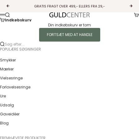
Spring til indhold
GRATIS FRAGT OVER 499,- ELLERS FRA 29,-
Forrige
Næs
Ku
Søg
Guldcenter
Menu
Indkøbskurv
Din indkøbskurv er tom
FORTSÆT MED AT HANDLE
Søg efter...
POPULÆRE SØGNINGER
Smykker
Mærker
Vielsesringe
Forlovelsesringe
Ure
Udsalg
Gaveidéer
Blog
FREMHÆVEDE PRODUKTER