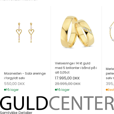
Vielsesringe i 14 kt guld
med 5 brillanter i bånd på i
Merle
alt 0,05ct
Maanesten - Sabi øreringe
perle
Salgspris
17.995,00 DKK
i forgyldt sølv
sølv 
Salgspris
Salg
Normalpris
550,00 DKK
395
29.995,00 DKK
På lager
Best
På lager
Samtykke
Detaljer