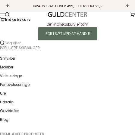
Spring til indhold
GRATIS FRAGT OVER 499,- ELLERS FRA 29,-
Forrige
Næs
Ku
Søg
Guldcenter
Menu
Indkøbskurv
Din indkøbskurv er tom
FORTSÆT MED AT HANDLE
Søg efter...
POPULÆRE SØGNINGER
Smykker
Mærker
Vielsesringe
Forlovelsesringe
Ure
Udsalg
Gaveidéer
Blog
FREMHÆVEDE PRODUKTER