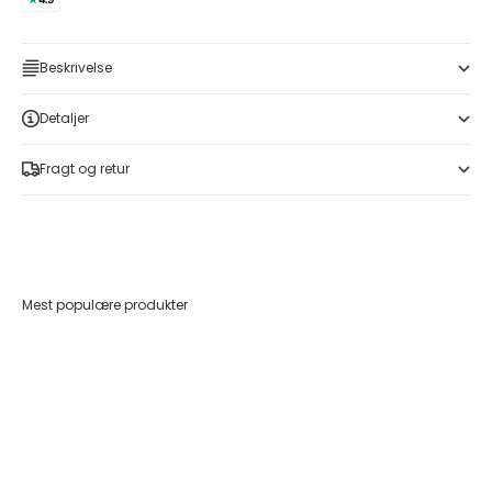
Beskrivelse
Detaljer
Fragt og retur
Mest populære produkter
Føj til indkøbskurv
Føj til indkøbskurv