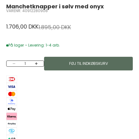
Manchetknapper i sølv med onyx
VARENR. 40912280908
Salgspris
1.706,00 DKK
Normalpris
1.895,00 DKK
På lager – Levering: 1-4 arb.
Sænk antal
Øg antal
FØJ TIL INDKØBSKURV