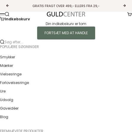
Spring til indhold
GRATIS FRAGT OVER 499,- ELLERS FRA 29,-
Forrige
Næs
Ku
Søg
Guldcenter
Menu
Indkøbskurv
Din indkøbskurv er tom
FORTSÆT MED AT HANDLE
Søg efter...
POPULÆRE SØGNINGER
Smykker
Mærker
Vielsesringe
Forlovelsesringe
Ure
Udsalg
Gaveidéer
Blog
FREMHÆVEDE PRODUKTER