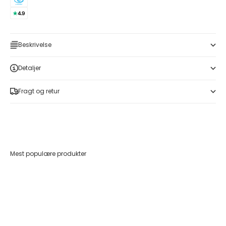
Beskrivelse
Detaljer
Fragt og retur
Mest populære produkter
Føj til indkøbskurv
Føj til indkøbskurv