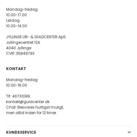
Mandag-fredag
10.00-17.00
Lørdag
10.00-14.00
JYLLINGE UR- & GULDCENTER ApS
Jyllingecentret 12A
4040 Jyllinge
CVR: 35849793
KONTAKT
Mandag-fredag
10.00-16.00
Tlf. 46731089
kontakt@guldcenter.dk
Chat: Besvares hurtigst muligt,
men altid inden for 12 timer.
KUNDESERVICE