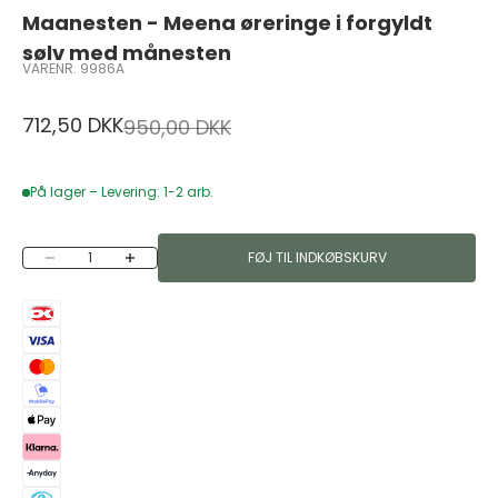
Maanesten - Meena øreringe i forgyldt
sølv med månesten
VARENR. 9986A
Salgspris
712,50 DKK
Normalpris
950,00 DKK
På lager – Levering: 1-2 arb.
Sænk antal
Øg antal
FØJ TIL INDKØBSKURV