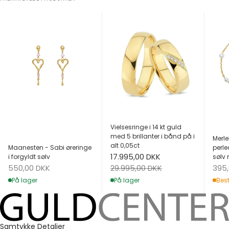
Vielsesringe i 14 kt guld
med 5 brillanter i bånd på i
Merle
alt 0,05ct
Maanesten - Sabi øreringe
perle
Salgspris
17.995,00 DKK
i forgyldt sølv
sølv 
Salgspris
Salg
Normalpris
550,00 DKK
395
29.995,00 DKK
På lager
Best
På lager
Samtykke
Detaljer