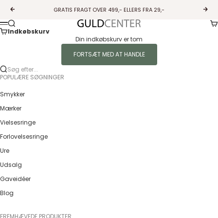
Spring til indhold
GRATIS FRAGT OVER 499,- ELLERS FRA 29,-
Forrige
Næs
Ku
Søg
Guldcenter
Menu
Indkøbskurv
Din indkøbskurv er tom
FORTSÆT MED AT HANDLE
Søg efter...
POPULÆRE SØGNINGER
Smykker
Mærker
Vielsesringe
Forlovelsesringe
Ure
Udsalg
Gaveidéer
Blog
FREMHÆVEDE PRODUKTER