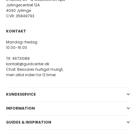
Jyllingecentret 12A
4040 Jyllinge
CVR: 35849793
KONTAKT
Mandag-fredag
10.00-16.00
Tlf. 46731089
kontakt@guldcenter.dk
Chat: Besvares hurtigst muligt,
men altid inden for 12 timer.
KUNDESERVICE
INFORMATION
GUIDES & INSPIRATION