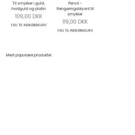
Til smykker i guld,
Pencil -
hvidguld og platin
Rengøringsblyant til
smykker
Salgspris
109,00 DKK
Salgspris
119,00 DKK
FØJ TIL INDKØBSKURV
FØJ TIL INDKØBSKURV
Mest populære produkter
Føj til indkøbskurv
Føj til indkøbskurv