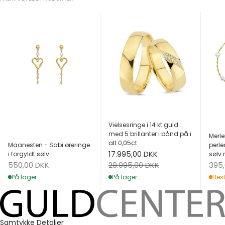
Vielsesringe i 14 kt guld
med 5 brillanter i bånd på i
Merle
alt 0,05ct
Maanesten - Sabi øreringe
perle
Salgspris
17.995,00 DKK
i forgyldt sølv
sølv 
Salgspris
Salg
Normalpris
550,00 DKK
395
29.995,00 DKK
På lager
Best
På lager
Samtykke
Detaljer