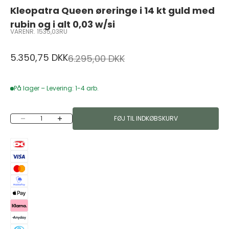
Kleopatra Queen øreringe i 14 kt guld med
rubin og i alt 0,03 w/si
VARENR. 1535,03RU
Salgspris
5.350,75 DKK
Normalpris
6.295,00 DKK
På lager – Levering: 1-4 arb.
Sænk antal
Øg antal
FØJ TIL INDKØBSKURV