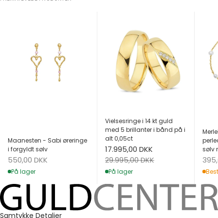
Vielsesringe i 14 kt guld
med 5 brillanter i bånd på i
Merle
alt 0,05ct
Maanesten - Sabi øreringe
perle
Salgspris
17.995,00 DKK
i forgyldt sølv
sølv 
Salgspris
Salg
Normalpris
550,00 DKK
395
29.995,00 DKK
På lager
Best
På lager
Samtykke
Detaljer