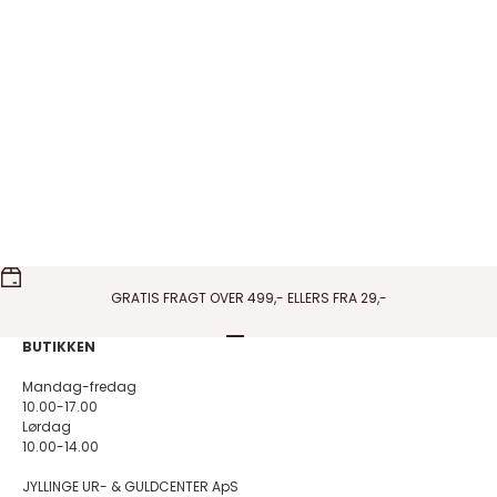
Pico Copenhagen - French Grande Heart
Pico Copenhagen - Amo
vedhæng i blå
vedhæng i Wine
Salgspris
Salgspris
150,00 DKK
150,00 DKK
På lager
På lager
GRATIS FRAGT OVER 499,- ELLERS FRA 29,-
Gå til element 1
Gå til element 2
Gå til element 3
Gå til element 4
BUTIKKEN
Mandag-fredag
10.00-17.00
Lørdag
10.00-14.00
JYLLINGE UR- & GULDCENTER ApS