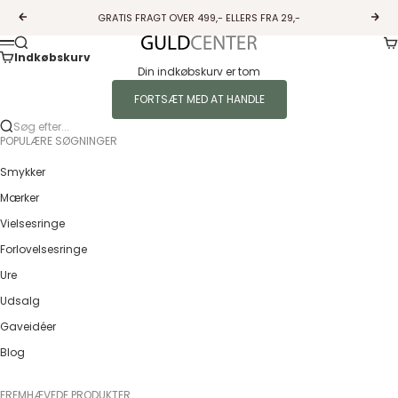
Spring til indhold
GRATIS FRAGT OVER 499,- ELLERS FRA 29,-
Forrige
Næs
Ku
Søg
Guldcenter
Menu
Indkøbskurv
Din indkøbskurv er tom
FORTSÆT MED AT HANDLE
Søg efter...
POPULÆRE SØGNINGER
Smykker
Mærker
Vielsesringe
Forlovelsesringe
Ure
Udsalg
Gaveidéer
Blog
FREMHÆVEDE PRODUKTER