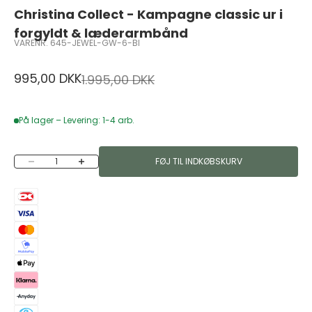
Christina Collect - Kampagne classic ur i
forgyldt & læderarmbånd
VARENR. 645-JEWEL-GW-6-BI
Salgspris
995,00 DKK
Normalpris
1.995,00 DKK
På lager – Levering: 1-4 arb.
Sænk antal
Øg antal
FØJ TIL INDKØBSKURV