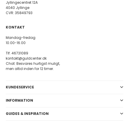
Jyllingecentret 12A
4040 Jyllinge
CVR: 35849793
KONTAKT
Mandag-fredag
10.00-16.00
Tlf. 46731089
kontakt@guldcenter.dk
Chat: Besvares hurtigst muligt,
men altid inden for 12 timer.
KUNDESERVICE
INFORMATION
GUIDES & INSPIRATION