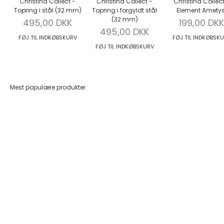
Christina Collect -
Christina Collect -
Christina Collect
Topring i stål (32 mm)
Topring i forgyldt stål
Element Ametys
(32 mm)
Salgspris
Salgspris
495,00 DKK
199,00 DKK
Salgspris
495,00 DKK
FØJ TIL INDKØBSKURV
FØJ TIL INDKØBSK
FØJ TIL INDKØBSKURV
Mest populære produkter
Føj til indkøbskurv
Føj til indkøbskurv