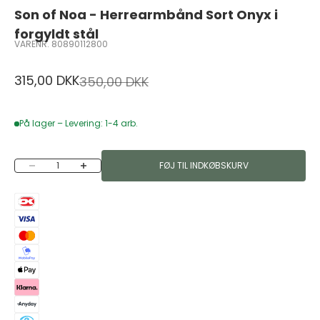
Son of Noa - Herrearmbånd Sort Onyx i
forgyldt stål
VARENR. 80890112800
Salgspris
315,00 DKK
Normalpris
350,00 DKK
På lager – Levering: 1-4 arb.
Sænk antal
Øg antal
FØJ TIL INDKØBSKURV