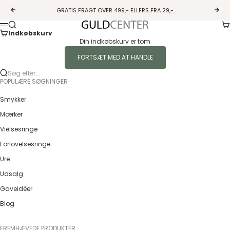
Spring til indhold
GRATIS FRAGT OVER 499,- ELLERS FRA 29,-
Forrige
Næs
Ku
Søg
Guldcenter
Menu
Indkøbskurv
Din indkøbskurv er tom
FORTSÆT MED AT HANDLE
Søg efter...
POPULÆRE SØGNINGER
Smykker
Mærker
Vielsesringe
Forlovelsesringe
Ure
Udsalg
Gaveidéer
Blog
FREMHÆVEDE PRODUKTER