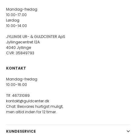
Mandag-fredag
10.00-17.00
Lørdag
10.00-14.00
JYLLINGE UR- & GULDCENTER ApS
Jyllingecentret 12A
4040 Jyllinge
CVR: 35849793
KONTAKT
Mandag-fredag
10.00-16.00
Tlf. 46731089
kontakt@guldcenter.dk
Chat: Besvares hurtigst muligt,
men altid inden for 12 timer.
KUNDESERVICE