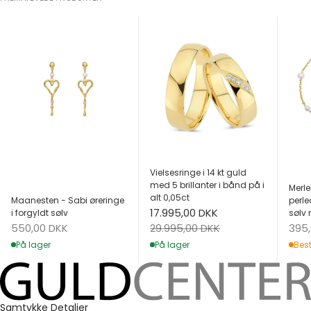
Vielsesringe i 14 kt guld
med 5 brillanter i bånd på i
Merle
alt 0,05ct
Maanesten - Sabi øreringe
perle
Salgspris
17.995,00 DKK
i forgyldt sølv
sølv 
Salgspris
Salg
Normalpris
550,00 DKK
395
29.995,00 DKK
På lager
Best
På lager
Samtykke
Detaljer