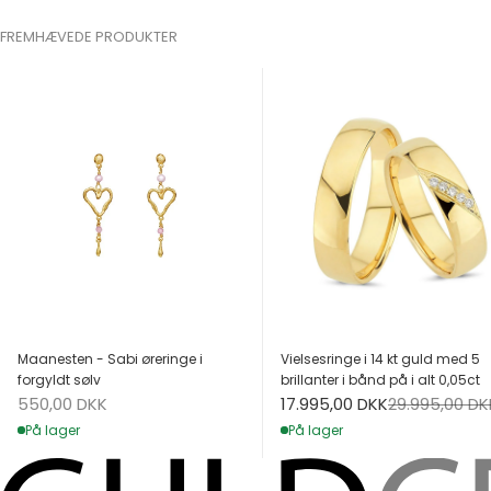
FREMHÆVEDE PRODUKTER
Maanesten - Sabi øreringe i
Vielsesringe i 14 kt guld med 5
forgyldt sølv
brillanter i bånd på i alt 0,05ct
Salgspris
Salgspris
Normalpris
550,00 DKK
17.995,00 DKK
29.995,00 DK
På lager
På lager