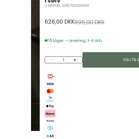
i sølv
VARENR. 20670030900
Salgspris
626,00 DKK
Normalpris
695,00 DKK
På lager – Levering: 1-4 arb.
Sænk antal
Øg antal
FØJ TIL