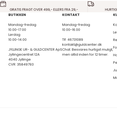
GRATIS FRAGT OVER 499,- ELLERS FRA 29,-
HURTIG
BUTIKKEN
KONTAKT
K
Mandag-fredag
Mandag-fredag
Ko
10.00-17.00
10.00-16.00
Le
Lørdag
10.00-14.00
Tlf. 46731089
Re
kontakt@guldcenter.dk
Fo
JYLLINGE UR- & GULDCENTER ApS
Chat: Besvares hurtigst muligt,
Jyllingecentret 12A
men altid inden for 12 timer.
Ha
4040 Jyllinge
Pe
CVR: 35849793
Ju
Mi