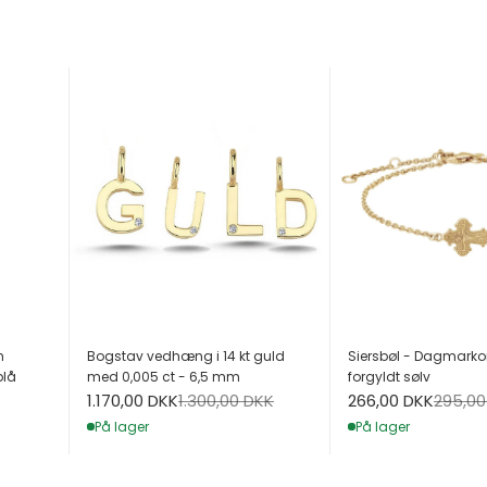
h
Bogstav vedhæng i 14 kt guld
Siersbøl - Dagmarko
blå
med 0,005 ct - 6,5 mm
forgyldt sølv
Salgspris
Normalpris
Salgspris
Normal
1.170,00 DKK
1.300,00 DKK
266,00 DKK
295,00
På lager
På lager