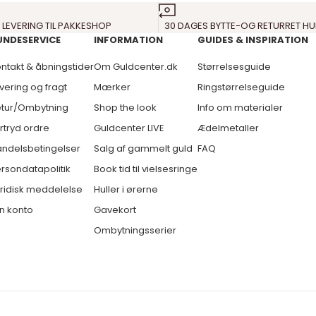
 LEVERING TIL PAKKESHOP
30 DAGES BYTTE-OG RETURRET HU
UNDESERVICE
INFORMATION
GUIDES & INSPIRATION
ntakt & åbningstider
Om Guldcenter.dk
Størrelsesguide
vering og fragt
Mærker
Ringstørrelseguide
tur/Ombytning
Shop the look
Info om materialer
rtryd ordre
Guldcenter LIVE
Ædelmetaller
ndelsbetingelser
Salg af gammelt guld
FAQ
rsondatapolitik
Book tid til vielsesringe
ridisk meddelelse
Huller i ørerne
n konto
Gavekort
Ombytningsserier