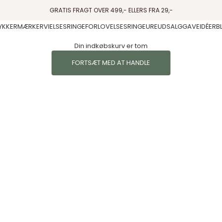
GRATIS FRAGT OVER 499,- ELLERS FRA 29,-
YKKER
MÆRKER
VIELSESRINGE
FORLOVELSESRINGE
URE
UDSALG
GAVEIDÉER
B
Din indkøbskurv er tom
FORTSÆT MED AT HANDLE