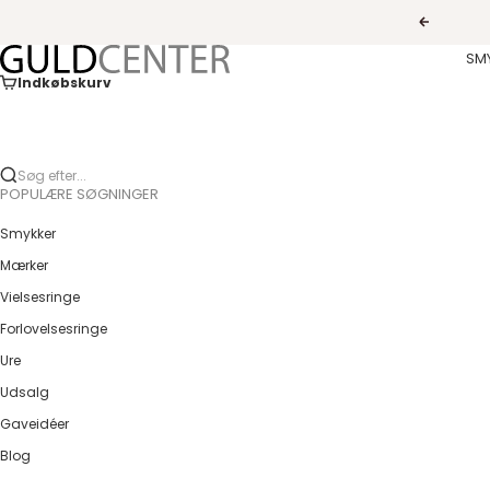
Spring til indhold
Forrige
Guldcenter
SM
Indkøbskurv
Søg efter...
POPULÆRE SØGNINGER
Smykker
Mærker
Vielsesringe
Forlovelsesringe
Ure
Udsalg
Gaveidéer
Blog