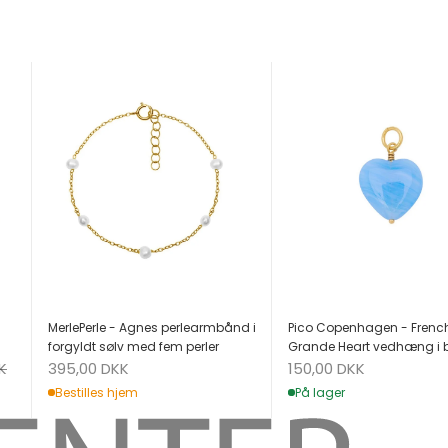
MerlePerle - Agnes perlearmbånd i
Pico Copenhagen - Frenc
forgyldt sølv med fem perler
Grande Heart vedhæng i 
Salgspris
Salgspris
K
395,00 DKK
150,00 DKK
Bestilles hjem
På lager