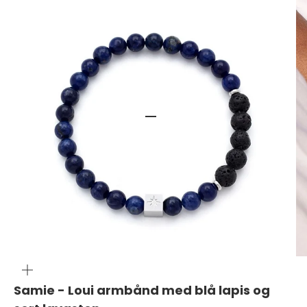
Gå til element 1
Gå til element 2
ZOOM
Samie - Loui armbånd med blå lapis og