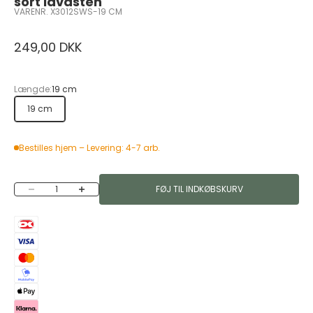
sort lavasten
VARENR. X3012SWS-19 CM
Salgspris
249,00 DKK
Længde:
19 cm
19 cm
Bestilles hjem – Levering: 4-7 arb.
Sænk antal
Øg antal
FØJ TIL INDKØBSKURV