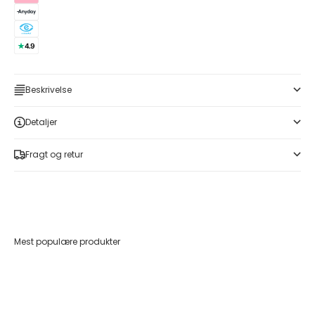
Beskrivelse
Detaljer
Fragt og retur
Mest populære produkter
Føj til indkøbskurv
Føj til indkøbskurv