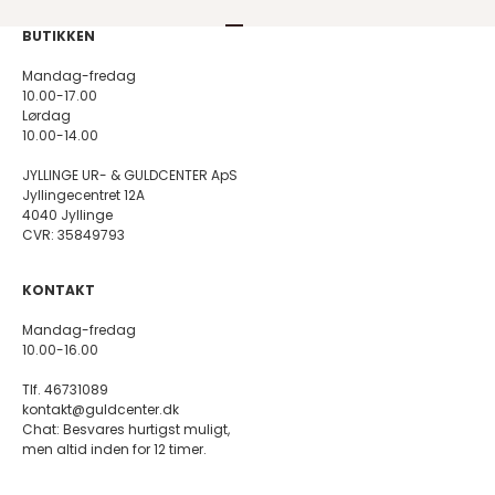
Gå til element 1
Gå til element 2
Gå til element 3
Gå til element 4
BUTIKKEN
Mandag-fredag
10.00-17.00
Lørdag
10.00-14.00
JYLLINGE UR- & GULDCENTER ApS
Jyllingecentret 12A
4040 Jyllinge
CVR: 35849793
KONTAKT
Mandag-fredag
10.00-16.00
Tlf. 46731089
kontakt@guldcenter.dk
Chat: Besvares hurtigst muligt,
men altid inden for 12 timer.