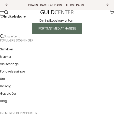
Spring til indhold
GRATIS FRAGT OVER 499,- ELLERS FRA 29,-
Forrige
Næs
Ku
Søg
Guldcenter
Menu
Indkøbskurv
Din indkøbskurv er tom
FORTSÆT MED AT HANDLE
Søg efter...
POPULÆRE SØGNINGER
Smykker
Mærker
Vielsesringe
Forlovelsesringe
Ure
Udsalg
Gaveidéer
Blog
FREMHÆVEDE PRODUKTER