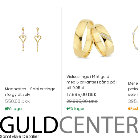
Vielsesringe i 14 kt guld
med 5 brillanter i bånd på i
Merle
alt 0,05ct
Maanesten - Sabi øreringe
perle
Salgspris
17.995,00 DKK
i forgyldt sølv
sølv 
Salgspris
Salg
Normalpris
550,00 DKK
395
29.995,00 DKK
På lager
Best
På lager
Samtykke
Detaljer