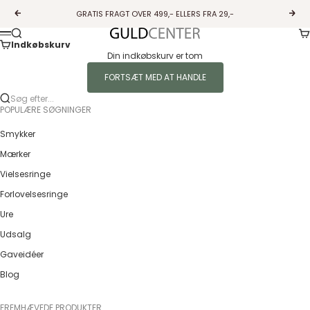
Spring til indhold
GRATIS FRAGT OVER 499,- ELLERS FRA 29,-
Forrige
Næs
Ku
Søg
Guldcenter
Menu
Indkøbskurv
Din indkøbskurv er tom
FORTSÆT MED AT HANDLE
Søg efter...
POPULÆRE SØGNINGER
Smykker
Mærker
Vielsesringe
Forlovelsesringe
Ure
Udsalg
Gaveidéer
Blog
FREMHÆVEDE PRODUKTER