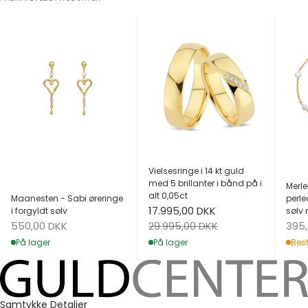
Vielsesringe i 14 kt guld
med 5 brillanter i bånd på i
Merle
alt 0,05ct
Maanesten - Sabi øreringe
perle
Salgspris
17.995,00 DKK
i forgyldt sølv
sølv 
Salgspris
Salg
Normalpris
550,00 DKK
395
29.995,00 DKK
På lager
Best
På lager
Samtykke
Detaljer