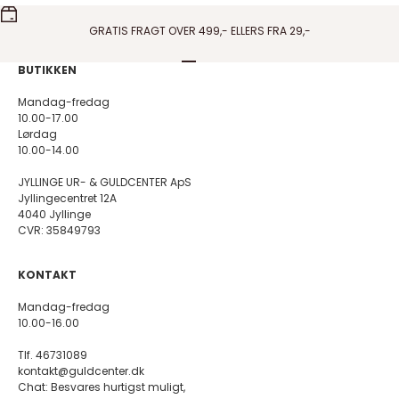
GRATIS FRAGT OVER 499,- ELLERS FRA 29,-
Gå til element 1
Gå til element 2
Gå til element 3
Gå til element 4
BUTIKKEN
Mandag-fredag
10.00-17.00
Lørdag
10.00-14.00
JYLLINGE UR- & GULDCENTER ApS
Jyllingecentret 12A
4040 Jyllinge
CVR: 35849793
KONTAKT
Mandag-fredag
10.00-16.00
Tlf. 46731089
kontakt@guldcenter.dk
Chat: Besvares hurtigst muligt,