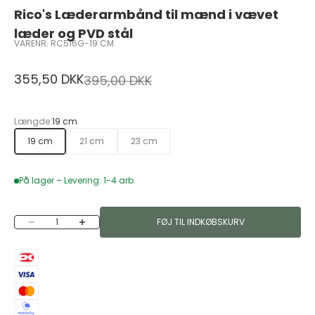
Rico's Læderarmbånd til mænd i vævet
læder og PVD stål
VARENR. RC516G-19 CM
Salgspris
355,50 DKK
Normalpris
395,00 DKK
Længde:
19 cm
19 cm
21 cm
23 cm
På lager – Levering: 1-4 arb.
Sænk antal
Øg antal
FØJ TIL INDKØBSKURV