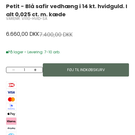
Petit - Blå safir vedhæng i 14 kt. hvidguld. I
alt 0,025 ct. m. kæde
VARENR. V1110-HVID-SA
Salgspris
6.660,00 DKK
Normalpris
7.400,00 DKK
På lager – Levering: 7-10 arb.
Sænk antal
Øg antal
FØJ TIL INDKØBSKURV