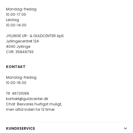
Mandag-fredag
10.00-17.00
Lørdag
10.00-14.00
JYLLINGE UR- & GULDCENTER ApS
Jyllingecentret 12A
4040 Jyllinge
CVR: 35849793
KONTAKT
Mandag-fredag
10.00-16.00
Tlf. 46731089
kontakt@guldcenter.dk
Chat: Besvares hurtigst muligt,
men altid inden for 12 timer.
KUNDESERVICE