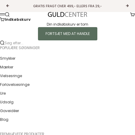
Spring til indhold
GRATIS FRAGT OVER 499,- ELLERS FRA 29,-
Forrige
Næs
Ku
Søg
Guldcenter
Menu
Indkøbskurv
Din indkøbskurv er tom
FORTSÆT MED AT HANDLE
Søg efter...
POPULÆRE SØGNINGER
Smykker
Mærker
Vielsesringe
Forlovelsesringe
Ure
Udsalg
Gaveidéer
Blog
FREMHÆVEDE PRODUKTER