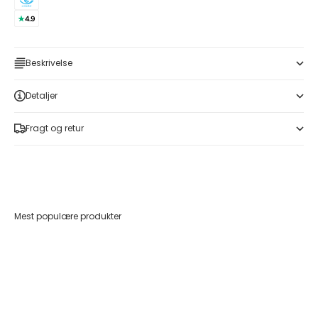
Beskrivelse
Detaljer
Fragt og retur
Mest populære produkter
Føj til indkøbskurv
Føj til indkøbskurv