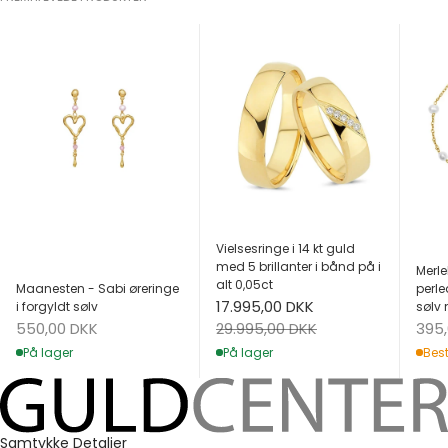
Vielsesringe i 14 kt guld
med 5 brillanter i bånd på i
Merle
alt 0,05ct
Maanesten - Sabi øreringe
perle
Salgspris
17.995,00 DKK
i forgyldt sølv
sølv 
Salgspris
Salg
Normalpris
550,00 DKK
395
29.995,00 DKK
På lager
Best
På lager
Samtykke
Detaljer