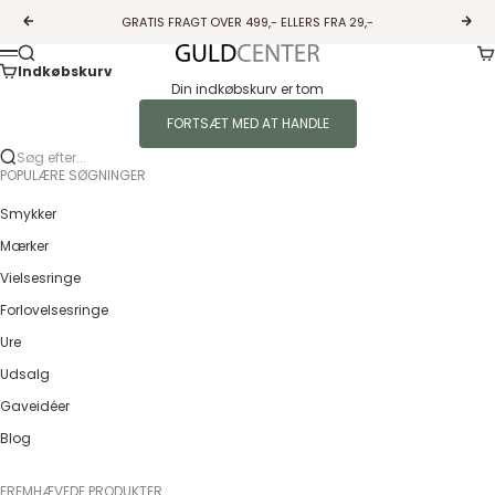
Spring til indhold
GRATIS FRAGT OVER 499,- ELLERS FRA 29,-
Forrige
Næs
Ku
Søg
Guldcenter
Menu
Indkøbskurv
Din indkøbskurv er tom
FORTSÆT MED AT HANDLE
Søg efter...
POPULÆRE SØGNINGER
Smykker
Mærker
Vielsesringe
Forlovelsesringe
Ure
Udsalg
Gaveidéer
Blog
FREMHÆVEDE PRODUKTER