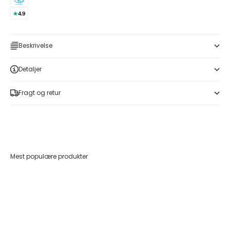
Beskrivelse
Detaljer
Fragt og retur
Mest populære produkter
Føj til indkøbskurv
Føj til indkøbskurv