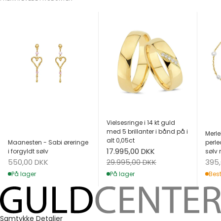
Vielsesringe i 14 kt guld
med 5 brillanter i bånd på i
Merle
alt 0,05ct
Maanesten - Sabi øreringe
perle
Salgspris
17.995,00 DKK
i forgyldt sølv
sølv 
Salgspris
Salg
Normalpris
550,00 DKK
395
29.995,00 DKK
På lager
Best
På lager
Samtykke
Detaljer