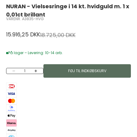
NURAN - Vielsesringe i 14 kt. hvidguld m. 1 x
0,01ct brillant
VARENR. A3835-HVG
Salgspris
15.916,25 DKK
Normalpris
18.725,00 DKK
På lager – Levering: 10-14 arb.
Sænk antal
Øg antal
FØJ TIL INDKØBSKURV