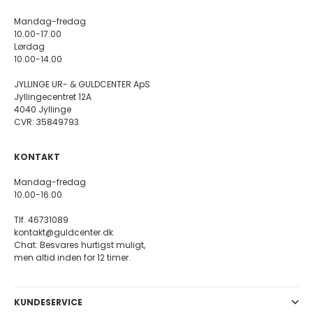
Mandag-fredag
10.00-17.00
Lørdag
10.00-14.00
JYLLINGE UR- & GULDCENTER ApS
Jyllingecentret 12A
4040 Jyllinge
CVR: 35849793
KONTAKT
Mandag-fredag
10.00-16.00
Tlf. 46731089
kontakt@guldcenter.dk
Chat: Besvares hurtigst muligt,
men altid inden for 12 timer.
KUNDESERVICE