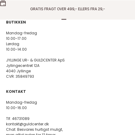
GRATIS FRAGT OVER 499,- ELLERS FRA 29,-
Gå til element 1
Gå til element 2
Gå til element 3
Gå til element 4
BUTIKKEN
Mandag-fredag
10.00-17.00
Lørdag
10.00-14.00
JYLLINGE UR- & GULDCENTER ApS
Jyllingecentret 12A
4040 Jyllinge
CVR: 35849793
KONTAKT
Mandag-fredag
10.00-16.00
Tlf. 46731089
kontakt@guldcenter.dk
Chat: Besvares hurtigst muligt,
men altid inden for 12 timer.