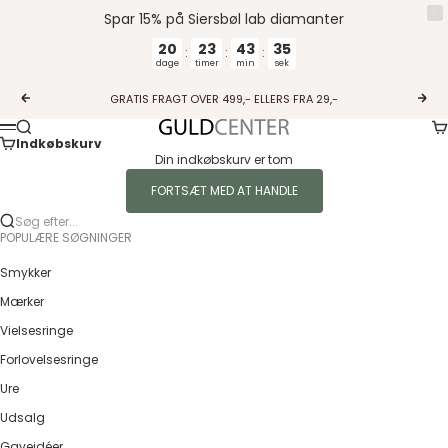
Spar 15% på Siersbøl lab diamanter
20
23
43
35
:
:
:
dage
timer
min
sek
Spring til indhold
GRATIS FRAGT OVER 499,- ELLERS FRA 29,-
Forrige
Næs
Ku
Søg
Guldcenter
Menu
Indkøbskurv
Din indkøbskurv er tom
FORTSÆT MED AT HANDLE
Søg efter...
POPULÆRE SØGNINGER
Smykker
Mærker
Vielsesringe
Forlovelsesringe
Ure
Udsalg
Gaveidéer