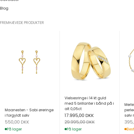
Blog
FREMHÆVEDE PRODUKTER
Vielsesringe i 14 kt guld
med 5 brillanter i bånd på i
Merle
alt 0,05ct
Maanesten - Sabi øreringe
perle
Salgspris
17.995,00 DKK
i forgyldt sølv
sølv 
Salgspris
Salg
Normalpris
550,00 DKK
395
29.995,00 DKK
På lager
Best
På lager