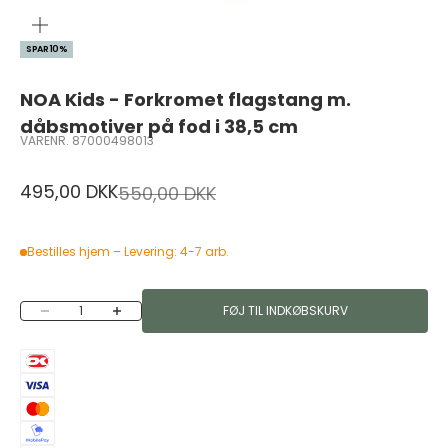
ZOOM
SPAR 10%
NOA Kids - Forkromet flagstang m.
dåbsmotiver på fod i 38,5 cm
VARENR. 87000498013
Salgspris
495,00 DKK
Normalpris
550,00 DKK
Bestilles hjem – Levering: 4-7 arb.
Sænk antal
Øg antal
FØJ TIL INDKØBSKURV