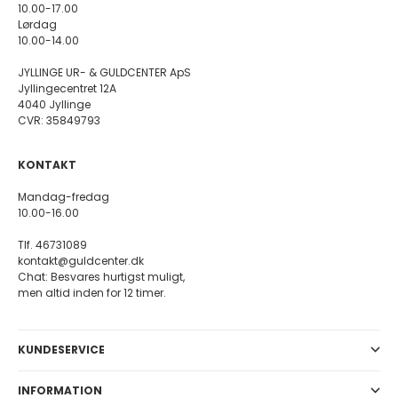
10.00-17.00
Lørdag
10.00-14.00
JYLLINGE UR- & GULDCENTER ApS
Jyllingecentret 12A
4040 Jyllinge
CVR: 35849793
KONTAKT
Mandag-fredag
10.00-16.00
Tlf. 46731089
kontakt@guldcenter.dk
Chat: Besvares hurtigst muligt,
men altid inden for 12 timer.
KUNDESERVICE
INFORMATION