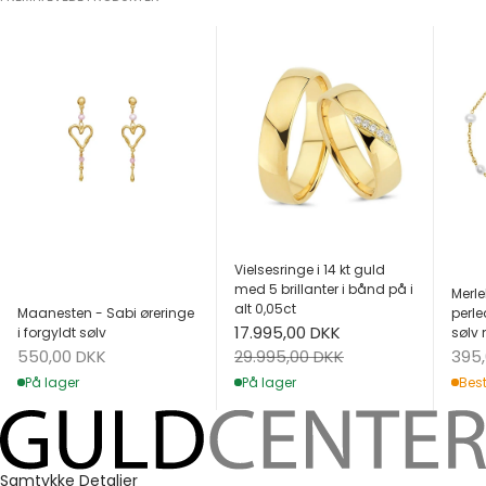
Vielsesringe i 14 kt guld
med 5 brillanter i bånd på i
Merle
alt 0,05ct
Maanesten - Sabi øreringe
perle
Salgspris
17.995,00 DKK
i forgyldt sølv
sølv 
Salgspris
Salg
Normalpris
550,00 DKK
395
29.995,00 DKK
På lager
Best
På lager
Samtykke
Detaljer