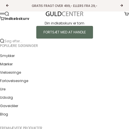
Spring til indhold
GRATIS FRAGT OVER 499,- ELLERS FRA 29,-
Forrige
Næs
Ku
Søg
Guldcenter
Menu
Indkøbskurv
Din indkøbskurv er tom
FORTSÆT MED AT HANDLE
Søg efter...
POPULÆRE SØGNINGER
Smykker
Mærker
Vielsesringe
Forlovelsesringe
Ure
Udsalg
Gaveidéer
Blog
FREMHÆVEDE PRODUKTER