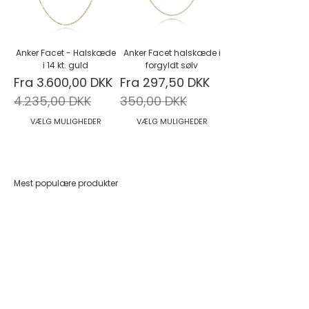
Anker Facet - Halskæde
Anker Facet halskæde i
i 14 kt. guld
forgyldt sølv
Salgspris
Salgspris
Fra 3.600,00 DKK
Fra 297,50 DKK
Normalpris
Normalpris
4.235,00 DKK
350,00 DKK
VÆLG MULIGHEDER
VÆLG MULIGHEDER
Mest populære produkter
Føj til indkøbskurv
Føj til indkøbskurv