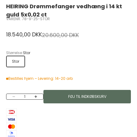
HEIRING Drømmefanger vedhæng i 14 kt
guld 5x0,02 ct
VARENR. 78-9-25-STOR
Salgspris
18.540,00 DKK
Normalpris
20.600,00 DKK
Størrelse:
Stor
Stor
Bestilles hjem – Levering: 14-20 arb
Sænk antal
Øg antal
FØJ TIL INDKØBSKURV