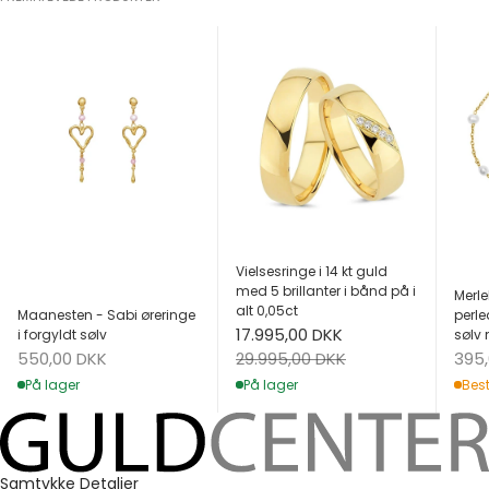
Vielsesringe i 14 kt guld
med 5 brillanter i bånd på i
Merle
alt 0,05ct
Maanesten - Sabi øreringe
perle
Salgspris
17.995,00 DKK
i forgyldt sølv
sølv 
Salgspris
Salg
Normalpris
550,00 DKK
395
29.995,00 DKK
På lager
Best
På lager
Samtykke
Detaljer