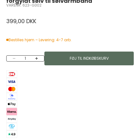
forgyldt sølv til sølvarmbånd
VARENR. 623-G302
Salgspris
399,00 DKK
Bestilles hjem – Levering: 4-7 arb.
Sænk antal
Øg antal
FØJ TIL INDKØBSKURV