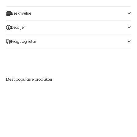
Beskrivelse
Detaljer
Fragt og retur
Mest populære produkter
Føj til indkøbskurv
Føj til indkøbskurv