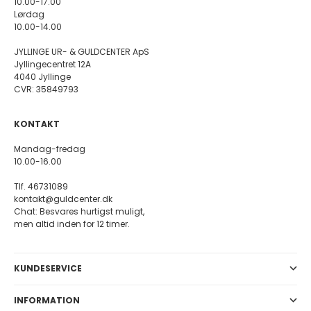
10.00-17.00
Lørdag
10.00-14.00
JYLLINGE UR- & GULDCENTER ApS
Jyllingecentret 12A
4040 Jyllinge
CVR: 35849793
KONTAKT
Mandag-fredag
10.00-16.00
Tlf. 46731089
kontakt@guldcenter.dk
Chat: Besvares hurtigst muligt,
men altid inden for 12 timer.
KUNDESERVICE
INFORMATION