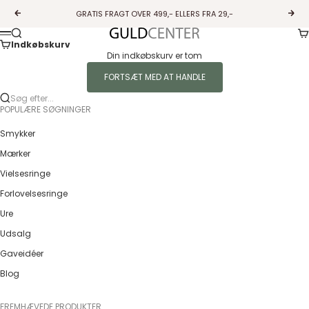
Spring til indhold
GRATIS FRAGT OVER 499,- ELLERS FRA 29,-
Forrige
Næs
Ku
Søg
Guldcenter
Menu
Indkøbskurv
Din indkøbskurv er tom
FORTSÆT MED AT HANDLE
Søg efter...
POPULÆRE SØGNINGER
Smykker
Mærker
Vielsesringe
Forlovelsesringe
Ure
Udsalg
Gaveidéer
Blog
FREMHÆVEDE PRODUKTER