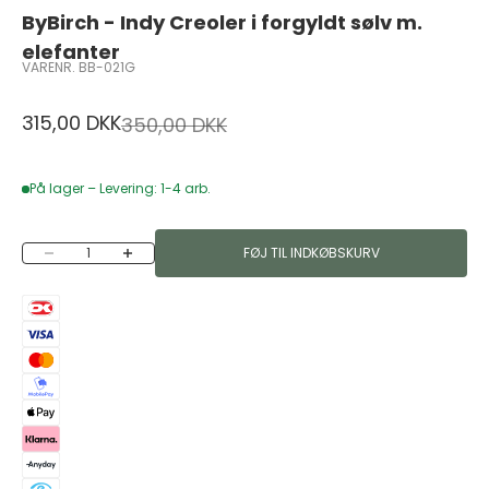
ByBirch - Indy Creoler i forgyldt sølv m.
elefanter
VARENR. BB-021G
Salgspris
315,00 DKK
Normalpris
350,00 DKK
På lager – Levering: 1-4 arb.
Sænk antal
Øg antal
FØJ TIL INDKØBSKURV