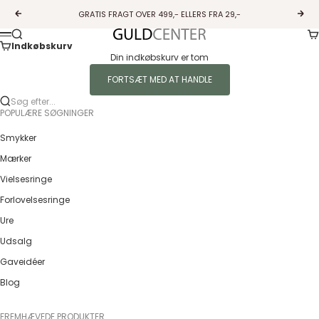
Spring til indhold
GRATIS FRAGT OVER 499,- ELLERS FRA 29,-
Forrige
Næs
Ku
Søg
Guldcenter
Menu
Indkøbskurv
Din indkøbskurv er tom
FORTSÆT MED AT HANDLE
Søg efter...
POPULÆRE SØGNINGER
Smykker
Mærker
Vielsesringe
Forlovelsesringe
Ure
Udsalg
Gaveidéer
Blog
FREMHÆVEDE PRODUKTER