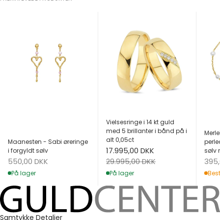
Vielsesringe i 14 kt guld
med 5 brillanter i bånd på i
Merle
alt 0,05ct
Maanesten - Sabi øreringe
perle
Salgspris
17.995,00 DKK
i forgyldt sølv
sølv 
Salgspris
Salg
Normalpris
550,00 DKK
395
29.995,00 DKK
På lager
Best
På lager
Samtykke
Detaljer