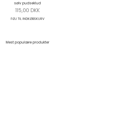
sølv pudseklud
Salgspris
115,00 DKK
FØJ TIL INDKØBSKURV
Mest populære produkter
Føj til indkøbskurv
Føj til indkøbskurv