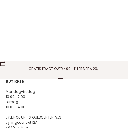
Pico Copenhagen - French Grande Heart
Pico Copenhagen - Fre
vedhæng i blå
Vedhæng, Coral
Salgspris
Salgspris
150,00 DKK
100,00 DKK
På lager
På lager
GRATIS FRAGT OVER 499,- ELLERS FRA 29,-
Gå til element 1
Gå til element 2
Gå til element 3
Gå til element 4
BUTIKKEN
Mandag-fredag
10.00-17.00
Lørdag
10.00-14.00
JYLLINGE UR- & GULDCENTER ApS
Jyllingecentret 12A
4040 Jyllinge