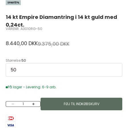
SPAR 10%
14 kt Empire Diamantring i 14 kt guld med
0,24ct.
VARENR. A3010RG-50
Salgspris
8.440,00 DKK
Normalpris
9.375,00 DKK
Størrelse:
50
På lager – Levering: 6-9 arb.
Sænk antal
Øg antal
FØJ TIL INDKØBSKURV