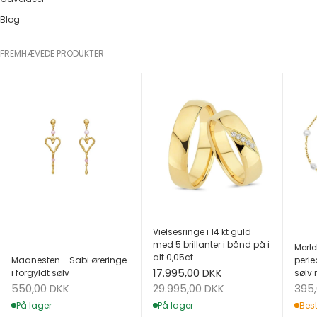
Blog
FREMHÆVEDE PRODUKTER
Vielsesringe i 14 kt guld
med 5 brillanter i bånd på i
Merle
alt 0,05ct
Maanesten - Sabi øreringe
perle
Salgspris
17.995,00 DKK
i forgyldt sølv
sølv 
Salgspris
Salg
Normalpris
550,00 DKK
395
29.995,00 DKK
På lager
Best
På lager