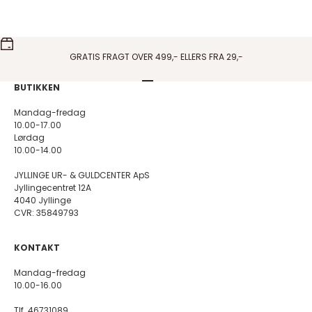
GRATIS FRAGT OVER 499,- ELLERS FRA 29,-
Gå til element 1
Gå til element 2
Gå til element 3
Gå til element 4
BUTIKKEN
Mandag-fredag
10.00-17.00
Lørdag
10.00-14.00
JYLLINGE UR- & GULDCENTER ApS
Jyllingecentret 12A
4040 Jyllinge
CVR: 35849793
KONTAKT
Mandag-fredag
10.00-16.00
Tlf. 46731089