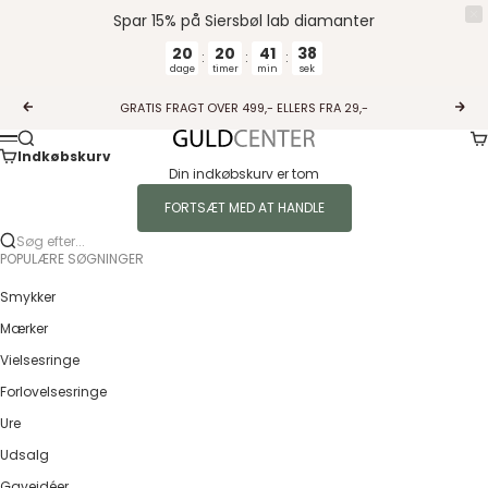
Spar 15% på Siersbøl lab diamanter
20
20
41
38
:
:
:
dage
timer
min
sek
Spring til indhold
GRATIS FRAGT OVER 499,- ELLERS FRA 29,-
Forrige
Næs
Ku
Søg
Guldcenter
Menu
Indkøbskurv
Din indkøbskurv er tom
FORTSÆT MED AT HANDLE
Søg efter...
POPULÆRE SØGNINGER
Smykker
Mærker
Vielsesringe
Forlovelsesringe
Ure
Udsalg
Gaveidéer